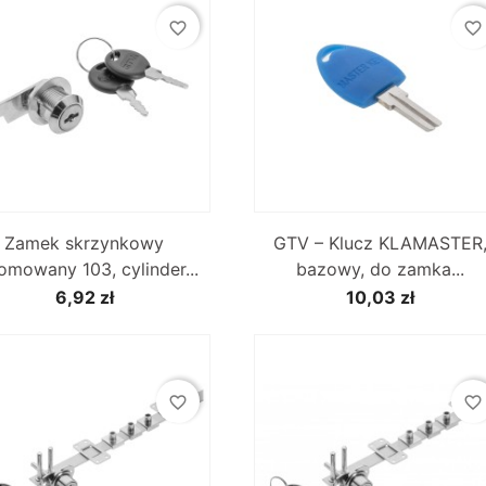
favorite_border
favorite_border


Szybki podgląd
Szybki podgląd
Zamek skrzynkowy
GTV – Klucz KLAMASTER
omowany 103, cylinder...
bazowy, do zamka...
6,92 zł
10,03 zł
favorite_border
favorite_border