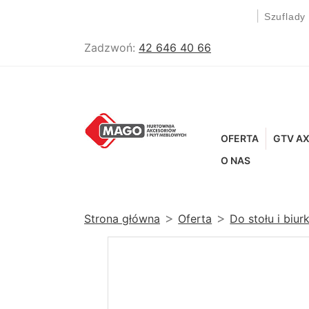
|
Szuflady
Zadzwoń:
42 646 40 66
OFERTA
GTV AX
O NAS
Strona główna
Oferta
Do stołu i biur