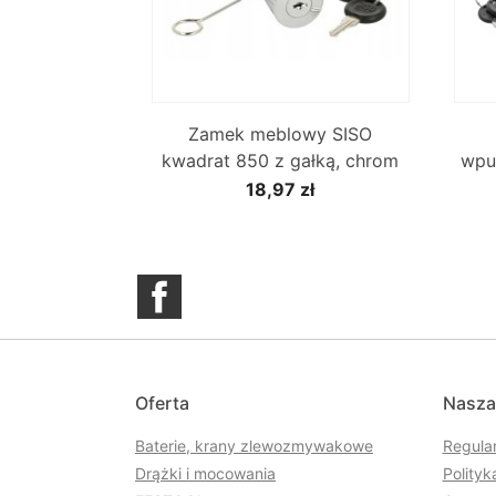

Szybki podgląd
Zamek meblowy SISO
kwadrat 850 z gałką, chrom
wpu
18,97 zł
Facebook
Oferta
Nasza
Baterie, krany zlewozmywakowe
Regula
Drążki i mocowania
Polityk