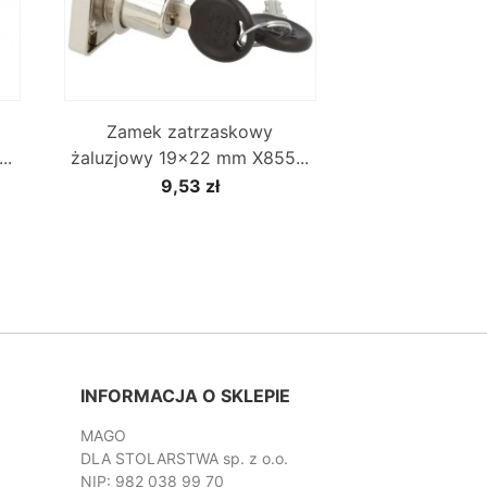

Szybki podgląd
Zamek zatrzaskowy
..
żaluzjowy 19x22 mm X855...
9,53 zł
INFORMACJA O SKLEPIE
MAGO
DLA STOLARSTWA sp. z o.o.
NIP: 982 038 99 70