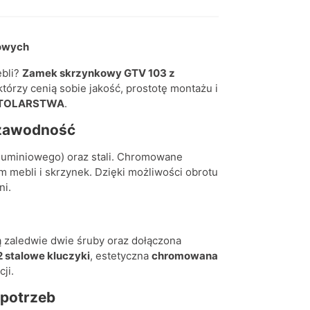
lowych
ebli?
Zamek skrzynkowy GTV 103 z
tórzy cenią sobie jakość, prostotę montażu i
STOLARSTWA
.
ezawodność
luminiowego) oraz stali. Chromowane
mebli i skrzynek. Dzięki możliwości obrotu
ni.
 zaledwie dwie śruby oraz dołączona
2 stalowe kluczyki
, estetyczna
chromowana
ji.
 potrzeb