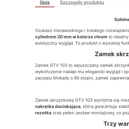
Opis
Szczegóły produktu
Solidn
Szukasz niezawodnego i trwałego rozwiązania 
cylindrem 20 mm w kolorze chrom
to idealny
estetyczny wygląd. To produkt o wysokiej fun
Zamek skrz
Zamek GTV 103 to wpuszczany zamek skrzynko
wykończenie nadaje mu elegancki wygląd i sp
zaczepu blokady o 90 stopni, zamek zapewnia
Zamek skrzynkowy GTV 103 wyróżnia się niezw
nakrętka dociskająca
, która gwarantuje stab
rozetka
oraz pełen zestaw montażowy, co pozw
Trzy wa