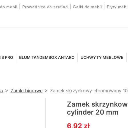
|
|
|
 do mebli
Prowadnice do szuflad
Gałki do mebli
Płyty meb
IS PRO
BLUM TANDEMBOX ANTARO
UCHWYTY MEBLOWE
ka
Zamki biurowe
Zamek skrzynkowy chromowany 103
Zamek skrzynkow
cylinder 20 mm
6,92 zł