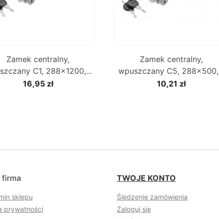


Szybki podgląd
Szybki podgląd
Zamek centralny,
Zamek centralny,
szczany C1, 288×1200,...
wpuszczany C5, 288×500,.
16,95 zł
10,21 zł
 firma
TWOJE KONTO
min sklepu
Śledzenie zamówienia
a prywatności
Zaloguj się