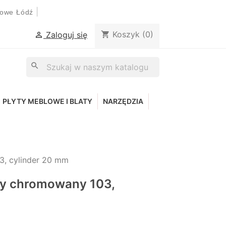
|
lowe Łódź
Koszyk
(0)
shopping_cart
Zaloguj się

search
PŁYTY MEBLOWE I BLATY
NARZĘDZIA
, cylinder 20 mm
y chromowany 103,