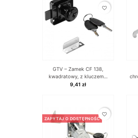
favorite_border

Szybki podgląd
GTV – Zamek CF 138,
kwadratowy, z kluczem...
chr
9,41 zł
favorite_border
ZAPYTAJ O DOSTĘPNOŚĆ