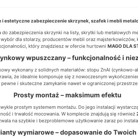
e i estetyczne zabezpieczenie skrzynek, szafek i mebli meta
do zabezpieczenia skrzynki na listy, skrytki lub metalowych m
 wybór dla stolarzy, producentów mebli oraz majsterkowiczów, k
kcjonalności, który znajdziesz w ofercie hurtowni
MAGO DLA 
ynkowy wpuszczany – funkcjonalność i ni
wy wykonany z solidnych materiałów: stopu ZnAl (cynkowo-a
rawia, że idealnie komponuje się z nowoczesnym wykończeniem 
 pewne i skuteczne zamykanie nawet w ograniczonej przestrze
Prosty montaż – maksimum efektu
ykle prostym systemem montażu. Do jego instalacji wystarczą
ilność i trwałość mocowania. W komplecie znajdują się również
ala na szybkie i bezproblemowe użytkowanie zaraz po instalac
rianty wymiarowe – dopasowanie do Twoich