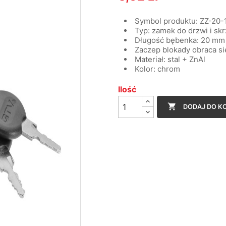
Symbol produktu: ZZ-20-
Typ: zamek do drzwi i sk
Długość bębenka: 20 mm
Zaczep blokady obraca si
Materiał: stal + ZnAl
Kolor: chrom
Ilość

DODAJ DO K