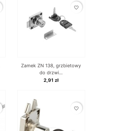
favorite_border

Szybki podgląd
,
Zamek ZN 138, grzbietowy
do drzwi...
2,91 zł
favorite_border