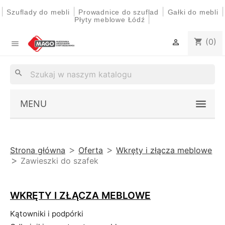
|
|
|
|
Szuflady do mebli
Prowadnice do szuflad
Gałki do mebli
|
Płyty meblowe Łódź
(0)
shopping_cart


search
MENU
Strona główna
Oferta
Wkręty i złącza meblowe
Zawieszki do szafek
WKRĘTY I ZŁĄCZA MEBLOWE
Kątowniki i podpórki