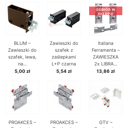
ODBIÓR W
SKLEPIE
BLUM –
Zawieszki do
Italiana
Zawieszki do
szafek z
Ferramenta –
szafek, lewa,
zaślepkami
ZAWIESZKA
na...
L+P czarna
2x LIBRA...
5,00 zł
5,54 zł
13,86 zł
PROAKCES –
PROAKCES –
GTV –