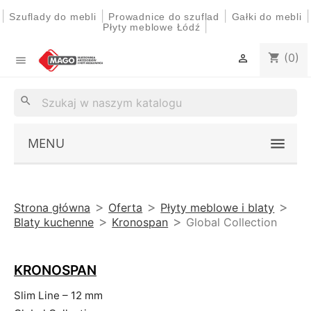
|
|
|
|
Szuflady do mebli
Prowadnice do szuflad
Gałki do mebli
|
Płyty meblowe Łódź
(0)
shopping_cart


search
MENU
Strona główna
Oferta
Płyty meblowe i blaty
Blaty kuchenne
Kronospan
Global Collection
KRONOSPAN
Slim Line – 12 mm