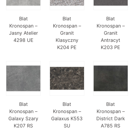
Blat
Blat
Blat
Kronospan –
Kronospan –
Kronospan –
Jasny Atelier
Granit
Granit
4298 UE
Klasyczny
Antracyt
K204 PE
K203 PE
Blat
Blat
Blat
Kronospan –
Kronospan –
Kronospan –
Galaxy Szary
Galaxus K553
District Dark
K207 RS
SU
A785 RS