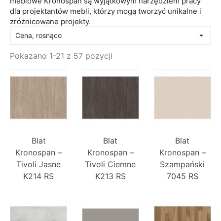
meblowe Kronospan są wyjątkowym narzędziem pracy
dla projektantów mebli, którzy mogą tworzyć unikalne i
zróżnicowane projekty.
Cena, rosnąco

Pokazano 1-21 z 57 pozycji
Blat
Blat
Blat
Kronospan –
Kronospan –
Kronospan –
Tivoli Jasne
Tivoli Ciemne
Szampański
K214 RS
K213 RS
7045 RS