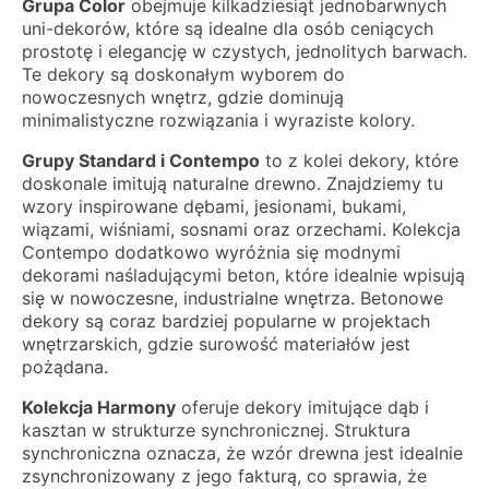
Grupa Color
obejmuje kilkadziesiąt jednobarwnych
uni-dekorów, które są idealne dla osób ceniących
prostotę i elegancję w czystych, jednolitych barwach.
Te dekory są doskonałym wyborem do
nowoczesnych wnętrz, gdzie dominują
minimalistyczne rozwiązania i wyraziste kolory.
Grupy Standard i Contempo
to z kolei dekory, które
doskonale imitują naturalne drewno. Znajdziemy tu
wzory inspirowane dębami, jesionami, bukami,
wiązami, wiśniami, sosnami oraz orzechami. Kolekcja
Contempo dodatkowo wyróżnia się modnymi
dekorami naśladującymi beton, które idealnie wpisują
się w nowoczesne, industrialne wnętrza. Betonowe
dekory są coraz bardziej popularne w projektach
wnętrzarskich, gdzie surowość materiałów jest
pożądana.
Kolekcja Harmony
oferuje dekory imitujące dąb i
kasztan w strukturze synchronicznej. Struktura
synchroniczna oznacza, że wzór drewna jest idealnie
zsynchronizowany z jego fakturą, co sprawia, że