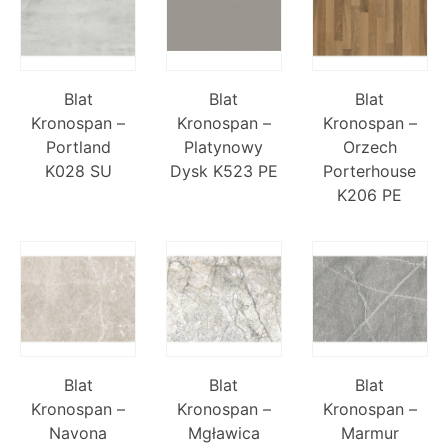
Blat
Blat
Blat
Kronospan –
Kronospan –
Kronospan –
Portland
Platynowy
Orzech
K028 SU
Dysk K523 PE
Porterhouse
K206 PE
Blat
Blat
Blat
Kronospan –
Kronospan –
Kronospan –
Navona
Mgławica
Marmur