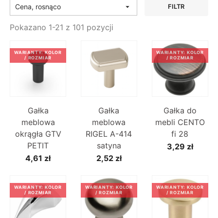
Cena, rosnąco

FILTR
Pokazano 1-21 z 101 pozycji
WARIANTY: KOLOR
WARIANTY: KOLOR
/ ROZMIAR
/ ROZMIAR
Gałka
Gałka
Gałka do
meblowa
meblowa
mebli CENTO
okrągła GTV
RIGEL A-414
fi 28
PETIT
satyna
3,29 zł
4,61 zł
2,52 zł
WARIANTY: KOLOR
WARIANTY: KOLOR
WARIANTY: KOLOR
/ ROZMIAR
/ ROZMIAR
/ ROZMIAR