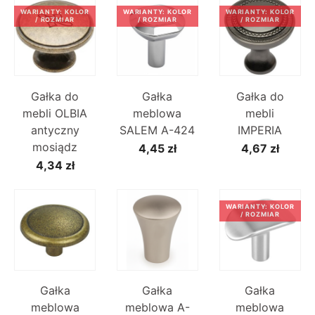
WARIANTY: KOLOR
WARIANTY: KOLOR
WARIANTY: KOLOR
/ ROZMIAR
/ ROZMIAR
/ ROZMIAR
Gałka do
Gałka
Gałka do
mebli OLBIA
meblowa
mebli
antyczny
SALEM A-424
IMPERIA
mosiądz
4,45 zł
4,67 zł
4,34 zł
WARIANTY: KOLOR
/ ROZMIAR
Gałka
Gałka
Gałka
meblowa
meblowa A-
meblowa