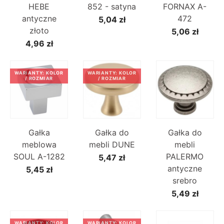
HEBE
852 - satyna
FORNAX A-
antyczne
472
5,04 zł
złoto
5,06 zł
4,96 zł
WARIANTY: KOLOR
WARIANTY: KOLOR
/ ROZMIAR
/ ROZMIAR
Gałka
Gałka do
Gałka do
meblowa
mebli DUNE
mebli
SOUL A-1282
PALERMO
5,47 zł
antyczne
5,45 zł
srebro
5,49 zł
WARIANTY: KOLOR
WARIANTY: KOLOR