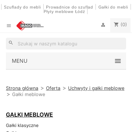
|
|
|
|
Szuflady do mebli
Prowadnice do szuflad
Gałki do mebli
|
Płyty meblowe Łódź
(0)
shopping_cart


search
MENU
Strona główna
Oferta
Uchwyty i gałki meblowe
Gałki meblowe
GAŁKI MEBLOWE
Gałki klasyczne