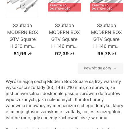
ZAPYTAJ O
ZAPYTAJ O
DOSTĘPNOŚĆ
DOSTĘPNOŚĆ
Szuflada
Szuflada
Szuflada
MODERN BOX
MODERN BOX
MODERN BOX
GTV Square
GTV Square
GTV Square
H-210 mm...
H-146 mm...
H-146 mm...
81,96 zł
92,39 zł
95,78 zł

Powrót do góry
Wyróżniającą cechą Modern Box Square są trzy warianty
wysokości szuflady (83, 146 i 210 mm), co sprawia, że
jest uniwersalna i doskonale pasuje zarówno do frontów
wpuszczanych, jak i nakładanych. Komfort pracy
zapewnia innowacyjny mechanizm cichego domyku, który
eliminuje głośne zamykanie szuflady, co jest szczególnie
istotne rano, gdy chcemy zachować ciszę w domu.