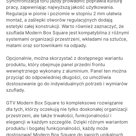
Synchronizacja toru jazdy prowadnic poprawia kulturę
pracy, zapewniając najwyższą jakość użytkowania.
Regulacja w pionie i poziomie w stopniu 2 mm ułatwia
montaż, a zaślepki otworów regulacyjnych dodają
estetyki całej konstrukcji. Warto również zaznaczyć, że
szuflada Modern Box Square jest kompatybilna z różnymi
systemami organizacji przestrzeni, wkładami na sztućce,
matami oraz sortownikami na odpady.
Opcjonalnie, można skorzystać z dostępnego wariantu
produktu, który obejmuje panel przedni frontu
wewnętrznego wykonany z aluminium. Panel ten można
przyciąć do odpowiedniej długości, co umożliwia
dostosowanie go do indywidualnych potrzeb i wymiarów
szuflady.
GTV Modern Box Square to kompleksowe rozwiązanie
dla tych, którzy oczekują nie tylko doskonałej organizacji
przestrzeni, ale także trwałości, funkcjonalności i
elegancji w każdym szczególe. Dzięki różnym wariantom
produktu i bogatej funkcjonalności, każdy może
dostosować Modern Box Square do swoich unikalnych