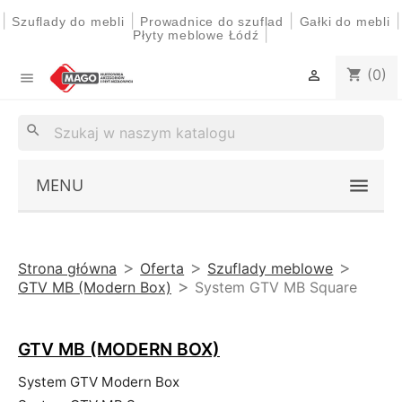
|
|
|
|
Szuflady do mebli
Prowadnice do szuflad
Gałki do mebli
|
Płyty meblowe Łódź
(0)
shopping_cart


search
MENU
Strona główna
Oferta
Szuflady meblowe
GTV MB (Modern Box)
System GTV MB Square
GTV MB (MODERN BOX)
System GTV Modern Box