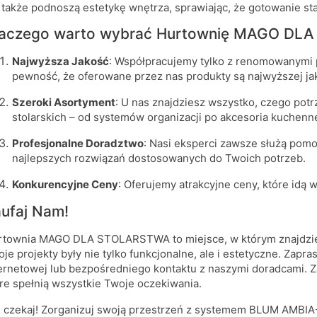
 także podnoszą estetykę wnętrza, sprawiając, że gotowanie sta
laczego warto wybrać Hurtownię MAGO DL
Najwyższa Jakość
: Współpracujemy tylko z renomowanymi 
pewność, że oferowane przez nas produkty są najwyższej jak
Szeroki Asortyment
: U nas znajdziesz wszystko, czego potr
stolarskich – od systemów organizacji po akcesoria kuchenn
Profesjonalne Doradztwo
: Nasi eksperci zawsze służą pom
najlepszych rozwiązań dostosowanych do Twoich potrzeb.
Konkurencyjne Ceny
: Oferujemy atrakcyjne ceny, które idą 
ufaj Nam!
townia MAGO DLA STOLARSTWA to miejsce, w którym znajdzies
je projekty były nie tylko funkcjonalne, ale i estetyczne. Zap
ernetowej lub bezpośredniego kontaktu z naszymi doradcami. Za
re spełnią wszystkie Twoje oczekiwania.
 czekaj! Zorganizuj swoją przestrzeń z systemem BLUM AMBIA-