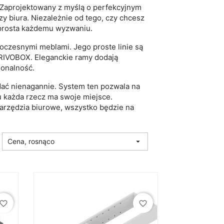
 Zaprojektowany z myślą o perfekcyjnym
 biura. Niezależnie od tego, czy chcesz
sprosta każdemu wyzwaniu.
oczesnymi meblami. Jego proste linie są
IVOBOX. Eleganckie ramy dodają
jonalność.
ać nienagannie. System ten pozwala na
u każda rzecz ma swoje miejsce.
narzędzia biurowe, wszystko będzie na
Cena, rosnąco

vorite_border
favorite_border