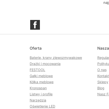
naj
Facebook
Oferta
Nasza
Baterie, krany zlewozmywakowe
Regula
Drążki i mocowania
Polityk
FESTOOL
O nas
Gałki meblowe
Kontakt
Kółka meblowe
Sklepy
Kronospan
Blog
Listwy i profile
Nasz F
Narzędzia
Oświetlenie LED