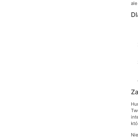
ale
D
Za
Hur
Two
int
któ
Nie