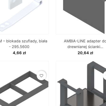


Szybki podgląd
Szybki podgląd
 – blokada szuflady, biała
AMBIA-LINE adapter d
- 295.5600
drewnianej ścianki...
4,66 zł
20,64 zł
favorite_border
fa