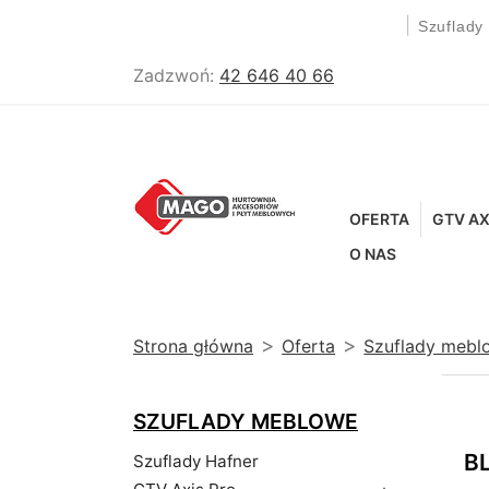
|
Szuflady
Zadzwoń:
42 646 40 66
OFERTA
GTV AX
O NAS
Strona główna
Oferta
Szuflady mebl
SZUFLADY MEBLOWE
BL
Szuflady Hafner