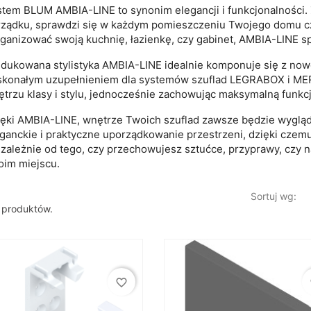
tem BLUM AMBIA-LINE to synonim elegancji i funkcjonalności.
ządku, sprawdzi się w każdym pomieszczeniu Twojego domu czy
ganizować swoją kuchnię, łazienkę, czy gabinet, AMBIA-LINE 
dukowana stylistyka AMBIA-LINE idealnie komponuje się z now
skonałym uzupełnieniem dla systemów szuflad LEGRABOX i MER
trzu klasy i stylu, jednocześnie zachowując maksymalną funkc
ęki AMBIA-LINE, wnętrze Twoich szuflad zawsze będzie wygląd
ganckie i praktyczne uporządkowanie przestrzeni, dzięki czem
zależnie od tego, czy przechowujesz sztućce, przyprawy, czy 
im miejscu.
Sortuj wg:
 produktów.
favorite_border
fa