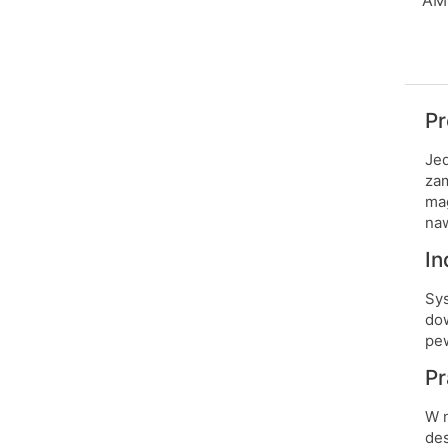
AMB
Pr
Jed
zam
mag
naw
In
Sys
dow
pew
Pr
W n
des