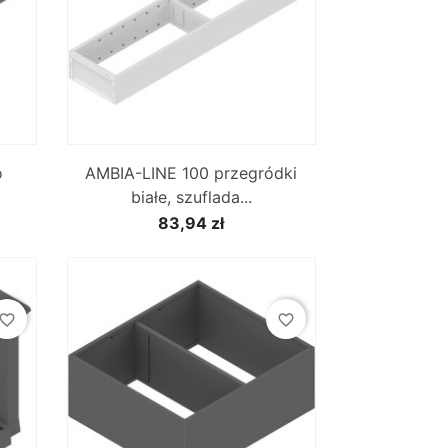

Szybki podgląd
o
AMBIA-LINE 100 przegródki
białe, szuflada...
83,94 zł
vorite_border
favorite_border