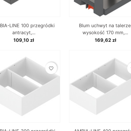


Szybki podgląd
Szybki podgląd
BIA-LINE 100 przegródki
Blum uchwyt na talerze
antracyt,...
wysokość 170 mm,...
109,10 zł
169,62 zł
favorite_border
fa


Szybki podgląd
Szybki podgląd