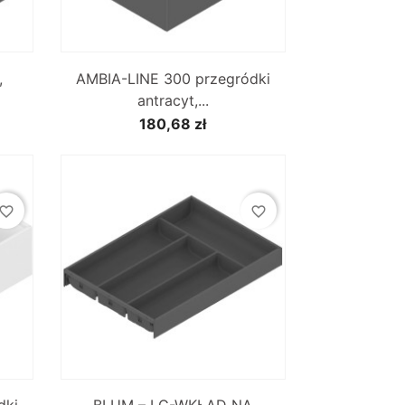

Szybki podgląd
,
AMBIA-LINE 300 przegródki
antracyt,...
180,68 zł
vorite_border
favorite_border

Szybki podgląd