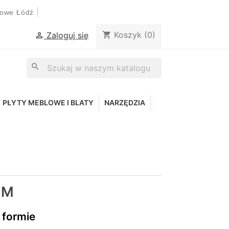
|
lowe Łódź
Koszyk
(0)
shopping_cart
Zaloguj się

search
PŁYTY MEBLOWE I BLATY
NARZĘDZIA
UM
 formie