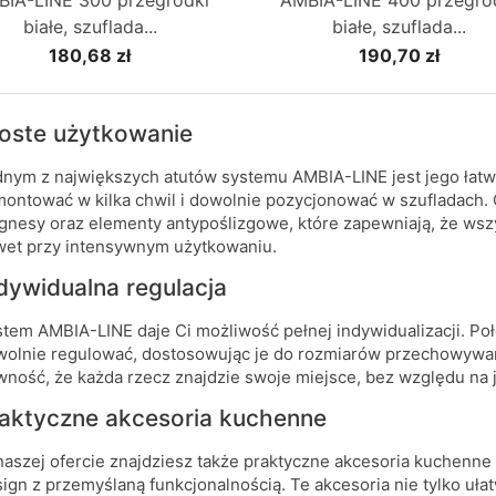
IA-LINE 300 przegródki
AMBIA-LINE 400 przegró
białe, szuflada...
białe, szuflada...
180,68 zł
190,70 zł
oste użytkowanie
nym z największych atutów systemu AMBIA-LINE jest jego łat
ontować w kilka chwil i dowolnie pozycjonować w szufladach.
nesy oraz elementy antypoślizgowe, które zapewniają, że wsz
et przy intensywnym użytkowaniu.
dywidualna regulacja
tem AMBIA-LINE daje Ci możliwość pełnej indywidualizacji. P
olnie regulować, dostosowując je do rozmiarów przechowywa
ność, że każda rzecz znajdzie swoje miejsce, bez względu na j
aktyczne akcesoria kuchenne
aszej ofercie znajdziesz także praktyczne akcesoria kuchenne
ign z przemyślaną funkcjonalnością. Te akcesoria nie tylko uła