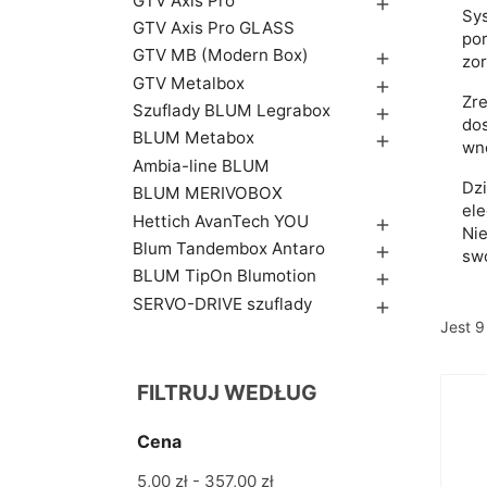
GTV Axis Pro

Sys
GTV Axis Pro GLASS
por
GTV MB (Modern Box)

zor
GTV Metalbox

Zre
Szuflady BLUM Legrabox

do
BLUM Metabox

wnę
Ambia-line BLUM
Dzi
BLUM MERIVOBOX
ele
Hettich AvanTech YOU

Nie
Blum Tandembox Antaro

swo
BLUM TipOn Blumotion

SERVO-DRIVE szuflady

Jest 9
FILTRUJ WEDŁUG
Cena
5,00 zł - 357,00 zł