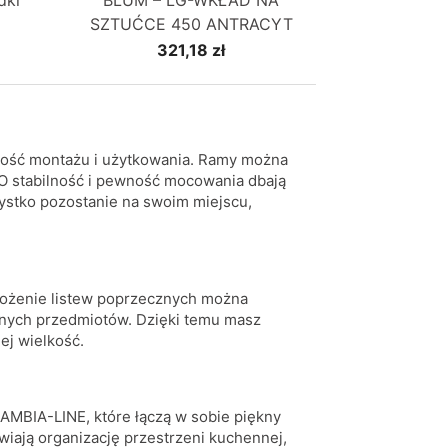
dki
BLUM – LG-WKŁAD NA
SZTUĆCE 450 ANTRACYT
321,18 zł
wość montażu i użytkowania. Ramy można
 O stabilność i pewność mocowania dbają
ystko pozostanie na swoim miejscu,
ołożenie listew poprzecznych można
nych przedmiotów. Dzięki temu masz
ej wielkość.
 AMBIA-LINE, które łączą w sobie piękny
twiają organizację przestrzeni kuchennej,