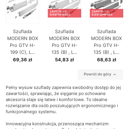
ZAPYTAJ O
ZAPYTAJ O
DOSTĘPNOŚĆ
DOSTĘPNOŚĆ
Szuflada
Szuflada
Szuflada
MODERN BOX
MODERN BOX
MODERN BOX
Pro GTV H-
Pro GTV H-
Pro GTV H-
199 (C), L...
135 (B) , L...
135 (B) , L...
69,36 zł
54,83 zł
68,63 zł

Powrót do góry
Pełny wysuw szuflady zapewnia swobodny dostęp do jej
zawartości, sprawiając, że sięganie po schowane
akcesoria staje się łatwe i komfortowe. To idealne
rozwiązanie dla osób poszukujących ergonomicznego i
funkcjonalnego systemu.
Innowacyjna konstrukcja, przenosząca mechanizm