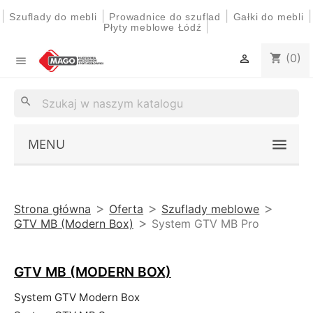
|
|
|
|
Szuflady do mebli
Prowadnice do szuflad
Gałki do mebli
|
Płyty meblowe Łódź
(0)
shopping_cart


search
MENU
Strona główna
Oferta
Szuflady meblowe
GTV MB (Modern Box)
System GTV MB Pro
GTV MB (MODERN BOX)
System GTV Modern Box