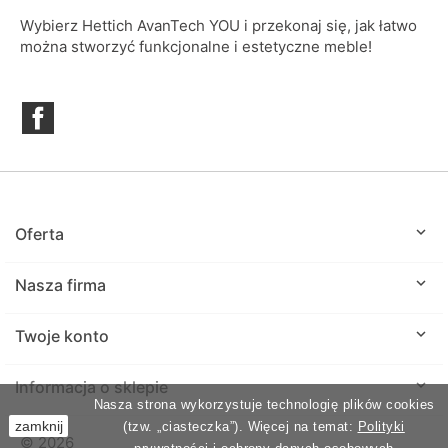
Wybierz Hettich AvanTech YOU i przekonaj się, jak łatwo
można stworzyć funkcjonalne i estetyczne meble!
Facebook

Oferta

Nasza firma

Twoje konto
keyboard_arrow_down
Informacja o sklepie
Nasza strona wykorzystuje technologię plików cookies
zamknij
(tzw. „ciasteczka”). Więcej na temat:
Polityki
© 2026