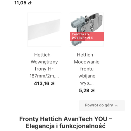
11,05 zł
ZAPYTAJ O
DOSTĘPNOŚĆ
Hettich –
Hettich –
Wewnętrzny
Mocowanie
frony H-
frontu
187mm/2m,...
wbijane
wys....
413,16 zł
5,29 zł

Powrót do góry
Fronty Hettich AvanTech YOU –
Elegancja i funkcjonalność