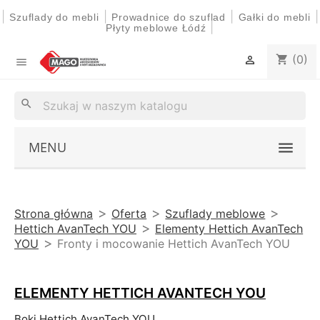
|
|
|
|
Szuflady do mebli
Prowadnice do szuflad
Gałki do mebli
|
Płyty meblowe Łódź
(0)
shopping_cart


search
MENU
Strona główna
Oferta
Szuflady meblowe
Hettich AvanTech YOU
Elementy Hettich AvanTech
YOU
Fronty i mocowanie Hettich AvanTech YOU
ELEMENTY HETTICH AVANTECH YOU
Boki Hettich AvanTech YOU