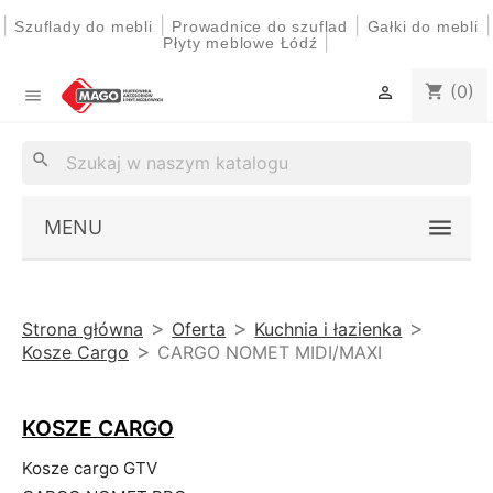
|
|
|
|
Szuflady do mebli
Prowadnice do szuflad
Gałki do mebli
|
Płyty meblowe Łódź
(0)
shopping_cart


search
MENU
Strona główna
Oferta
Kuchnia i łazienka
Kosze Cargo
CARGO NOMET MIDI/MAXI
KOSZE CARGO
Kosze cargo GTV