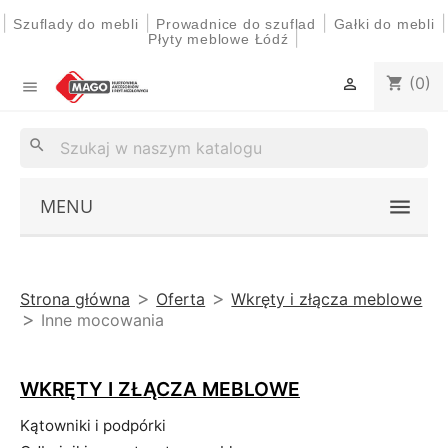
|
|
|
|
Szuflady do mebli
Prowadnice do szuflad
Gałki do mebli
|
Płyty meblowe Łódź
(0)
shopping_cart


search
MENU
Strona główna
Oferta
Wkręty i złącza meblowe
Inne mocowania
WKRĘTY I ZŁĄCZA MEBLOWE
Kątowniki i podpórki