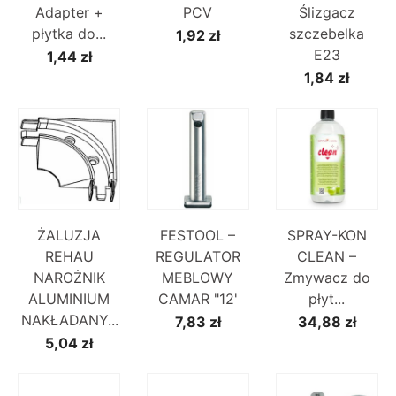
Adapter +
PCV
Ślizgacz
płytka do...
szczebelka
1,92 zł
E23
1,44 zł
1,84 zł
ŻALUZJA
FESTOOL –
SPRAY-KON
REHAU
REGULATOR
CLEAN –
NAROŻNIK
MEBLOWY
Zmywacz do
ALUMINIUM
CAMAR "12'
płyt...
NAKŁADANY...
7,83 zł
34,88 zł
5,04 zł