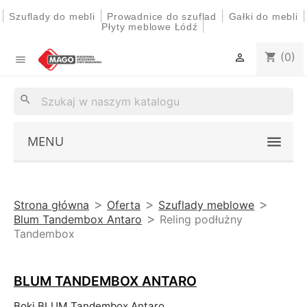
|
|
|
|
Szuflady do mebli
Prowadnice do szuflad
Gałki do mebli
|
Płyty meblowe Łódź
(0)
shopping_cart


search
MENU
Strona główna
Oferta
Szuflady meblowe
Blum Tandembox Antaro
Reling podłużny
Tandembox
BLUM TANDEMBOX ANTARO
Boki BLUM Tandembox Antaro