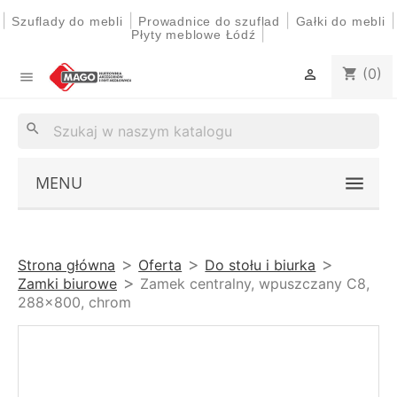
|
|
|
|
Szuflady do mebli
Prowadnice do szuflad
Gałki do mebli
|
Płyty meblowe Łódź
(0)
shopping_cart


search
MENU
Strona główna
Oferta
Do stołu i biurka
Zamki biurowe
Zamek centralny, wpuszczany C8,
288×800, chrom