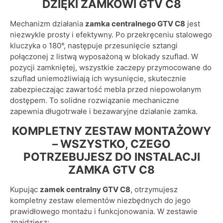
DZIĘKI ZAMKOWI GTV C8
Mechanizm działania
zamka centralnego GTV C8
jest
niezwykle prosty i efektywny. Po przekręceniu stalowego
kluczyka o 180°, następuje przesunięcie sztangi
połączonej z listwą wyposażoną w blokady szuflad. W
pozycji zamkniętej, wszystkie zaczepy przymocowane do
szuflad uniemożliwiają ich wysunięcie, skutecznie
zabezpieczając zawartość mebla przed niepowołanym
dostępem. To solidne rozwiązanie mechaniczne
zapewnia długotrwałe i bezawaryjne działanie zamka.
KOMPLETNY ZESTAW MONTAŻOWY
– WSZYSTKO, CZEGO
POTRZEBUJESZ DO INSTALACJI
ZAMKA GTV C8
Kupując
zamek centralny GTV C8
, otrzymujesz
kompletny zestaw elementów niezbędnych do jego
prawidłowego montażu i funkcjonowania. W zestawie
znajdziesz: