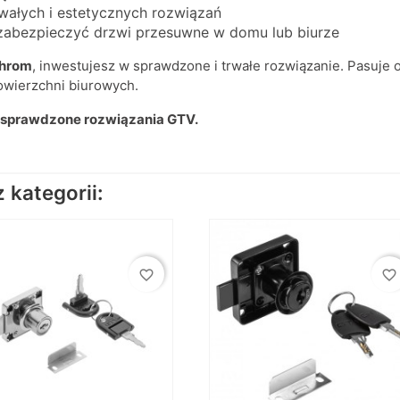
wałych i estetycznych rozwiązań
 zabezpieczyć drzwi przesuwne w domu lub biurze
chrom
, inwestujesz w sprawdzone i trwałe rozwiązanie. Pasuje 
owierzchni biurowych.
z sprawdzone rozwiązania GTV.
kategorii:
favorite_border
favorite_border