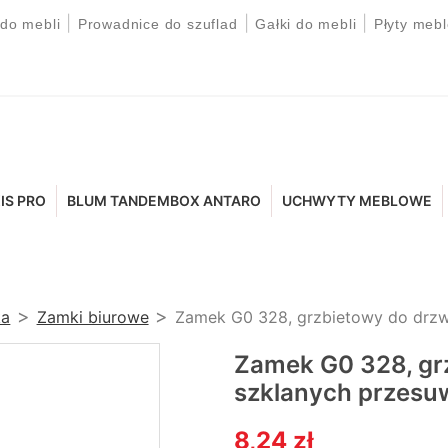
|
|
|
 do mebli
Prowadnice do szuflad
Gałki do mebli
Płyty meb
IS PRO
BLUM TANDEMBOX ANTARO
UCHWYTY MEBLOWE
ka
Zamki biurowe
Zamek G0 328, grzbietowy do drzw
Zamek G0 328, gr
szklanych przes
8,24 zł