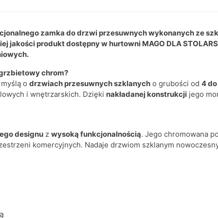
unkcjonalnego zamka do drzwi przesuwnych wykonanych ze sz
kiej jakości produkt dostępny w hurtowni MAGO DLA STOLARS
niowych.
grzbietowy chrom?
z myślą o
drzwiach przesuwnych szklanych
o grubości od
4 do
lowych i wnętrzarskich. Dzięki
nakładanej konstrukcji
jego mon
ego designu
z
wysoką funkcjonalnością
. Jego chromowana po
rzestrzeni komercyjnych. Nadaje drzwiom szklanym nowoczesny 
ą