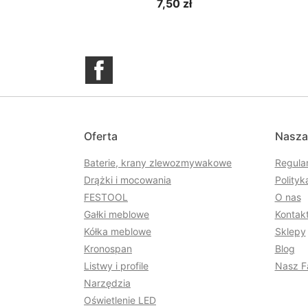
7,50 zł
Facebook
Oferta
Nasza
Baterie, krany zlewozmywakowe
Regula
Drążki i mocowania
Polityk
FESTOOL
O nas
Gałki meblowe
Kontakt
Kółka meblowe
Sklepy
Kronospan
Blog
Listwy i profile
Nasz F
Narzędzia
Oświetlenie LED