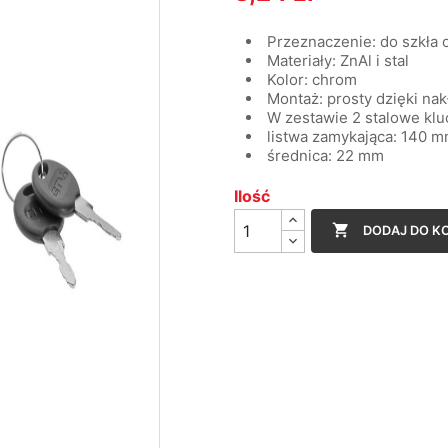
Przeznaczenie: do szkła
Materiały: ZnAl i stal
Kolor: chrom
Montaż: prosty dzięki na
W zestawie 2 stalowe klu
listwa zamykająca: 140 
średnica: 22 mm
Ilość

DODAJ DO K