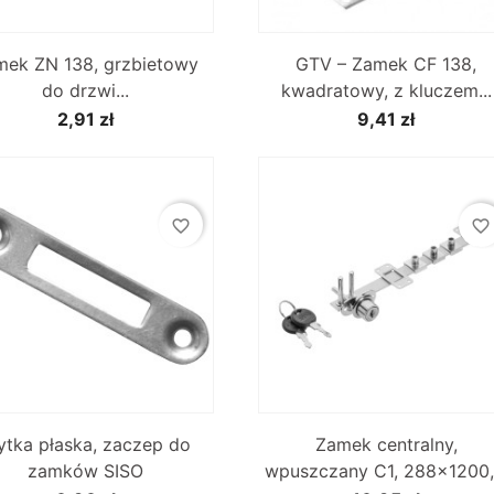


Szybki podgląd
Szybki podgląd
mek ZN 138, grzbietowy
GTV – Zamek CF 138,
do drzwi...
kwadratowy, z kluczem...
2,91 zł
9,41 zł
favorite_border
favorite_border


Szybki podgląd
Szybki podgląd
ytka płaska, zaczep do
Zamek centralny,
zamków SISO
wpuszczany C1, 288×1200,.