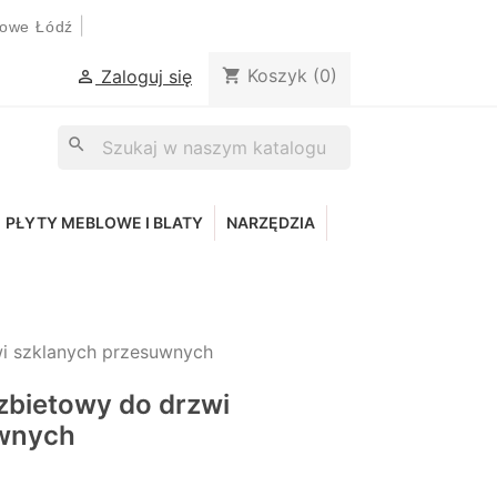
|
lowe Łódź
Koszyk
(0)
shopping_cart
Zaloguj się

search
PŁYTY MEBLOWE I BLATY
NARZĘDZIA
i szklanych przesuwnych
zbietowy do drzwi
uwnych