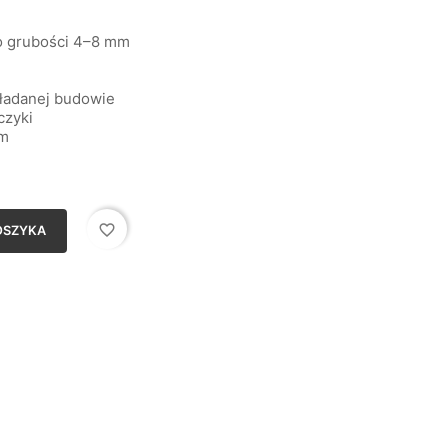
 o grubości 4–8 mm
kładanej budowie
czyki
mm
favorite_border
OSZYKA