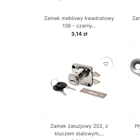

Szybki podgląd
Zamek meblowy kwadratowy
Za
138 - czarny...
3,14 zł
favorite_border

Szybki podgląd
Zamek żaluzjowy 202, z
Pł
kluczem stalowym,...