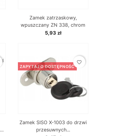

Szybki podgląd
Zamek zatrzaskowy,
wpuszczany ZN 338, chrom
5,93 zł
favorite_border
ZAPYTAJ O DOSTĘPNOŚĆ

Szybki podgląd
Zamek SISO X-1003 do drzwi
..
przesuwnych...