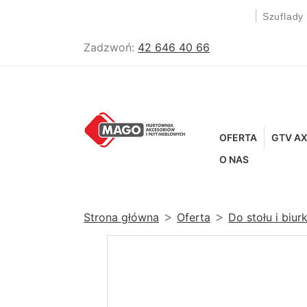
|
Szuflady
Zadzwoń:
42 646 40 66
OFERTA
GTV AX
O NAS
Strona główna
Oferta
Do stołu i biur