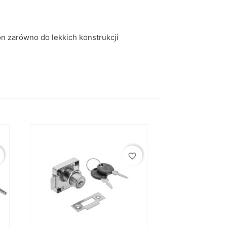
on zarówno do lekkich konstrukcji
favorite_border