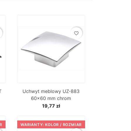
favorite_border

Szybki podgląd
T
Uchwyt meblowy UZ-883
60x60 mm chrom
19,77 zł
R
WARIANTY: KOLOR / ROZMIAR