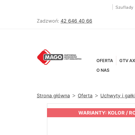
|
Szuflady
Zadzwoń:
42 646 40 66
OFERTA
GTV AX
O NAS
Strona główna
Oferta
Uchwyty i gał
WARIANTY: KOLOR / R