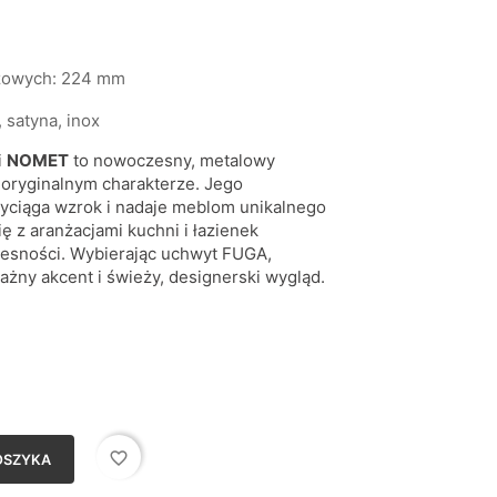
żowych: 224 mm
 satyna, inox
i
NOMET
to nowoczesny, metalowy
 oryginalnym charakterze. Jego
zyciąga wzrok i nadaje meblom unikalnego
ę z aranżacjami kuchni i łazienek
sności. Wybierając uchwyt FUGA,
ny akcent i świeży, designerski wygląd.
wana
favorite_border
OSZYKA