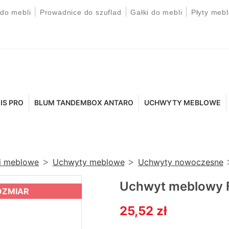
|
|
|
 do mebli
Prowadnice do szuflad
Gałki do mebli
Płyty meb
IS PRO
BLUM TANDEMBOX ANTARO
UCHWYTY MEBLOWE
ki meblowe
Uchwyty meblowe
Uchwyty nowoczesne
Uchwyt meblowy 
OZMIAR
25,52 zł