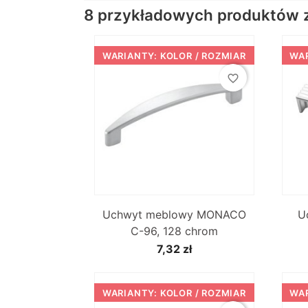
8 przykładowych produktów z 
WARIANTY: KOLOR / ROZMIAR
WAR
favorite_border

Szybki podgląd
Uchwyt meblowy MONACO
U
C-96, 128 chrom
7,32 zł
WARIANTY: KOLOR / ROZMIAR
WAR