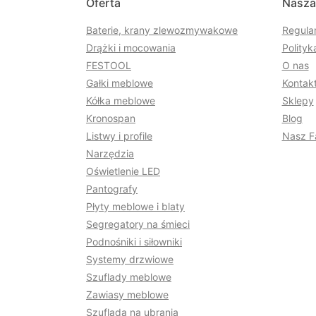
Oferta
Nasza
Baterie, krany zlewozmywakowe
Regula
Drążki i mocowania
Polityk
FESTOOL
O nas
Gałki meblowe
Kontakt
Kółka meblowe
Sklepy
Kronospan
Blog
Listwy i profile
Nasz F
Narzędzia
Oświetlenie LED
Pantografy
Płyty meblowe i blaty
Segregatory na śmieci
Podnośniki i siłowniki
Systemy drzwiowe
Szuflady meblowe
Zawiasy meblowe
Szuflada na ubrania