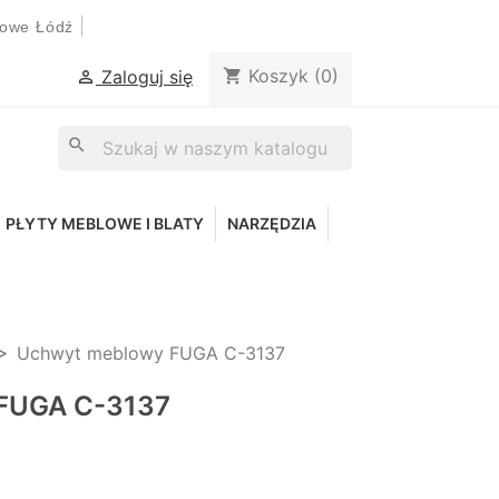
|
lowe Łódź
Koszyk
(0)
shopping_cart
Zaloguj się

search
PŁYTY MEBLOWE I BLATY
NARZĘDZIA
Uchwyt meblowy FUGA C-3137
FUGA C-3137