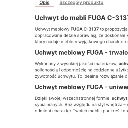
Opis
Szczegóły produktu
Uchwyt do mebli FUGA C-3137 
Uchwyt meblowy
FUGA C-3137
to propozycja 
dopracowane detale sprawiają, że doskonale 
który nadaje meblom wyjątkowego charakteru i
Uchwyt meblowy FUGA - t
rwało
Wykonany z wysokiej jakości materiałów,
uch
solidnością i odpornością na codzienne użyt
żywotność uchwytu. To idealne rozwiązanie dla
Uchwyt meblowy FUGA - u
niwe
Dzięki swojej wszechstronnej formie,
uchwyt
sypialnianych. Bez względu na styl wnętrza –
odmieni charakter Twoich mebli i podkreśli 