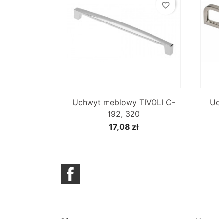
favorite_border

Szybki podgląd
Uchwyt meblowy TIVOLI C-
U
192, 320
17,08 zł
Facebook