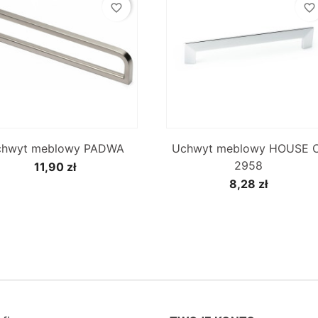
favorite_border
favorite_border


Szybki podgląd
Szybki podgląd
chwyt meblowy PADWA
Uchwyt meblowy HOUSE 
2958
11,90 zł
8,28 zł