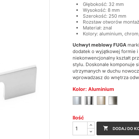
Głębokość: 32 mm
Wysokość: 8 mm
Szerokość: 250 mm
Rozstaw otworów monta
Materiał: znal
Kolory: aluminium, chrom,
Uchwyt meblowy FUGA
mark
dodatek o wyjątkowej formie i
niekonwencjonalny kształt pr
stylu. Doskonale komponuje si
utrzymanych w duchu nowocze
wprowadzasz do wnętrza odważ
Kolor: Aluminium
Chrom
Satyna
Stal
Aluminium
szczotko
Ilość

DODAJ DO K