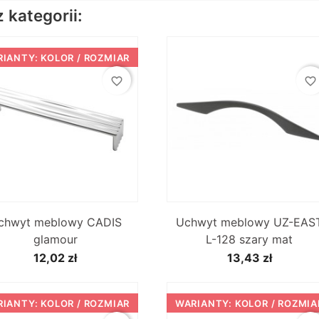
kategorii:
IANTY: KOLOR / ROZMIAR
favorite_border
favorite_border


Szybki podgląd
Szybki podgląd
chwyt meblowy CADIS
Uchwyt meblowy UZ-EAS
glamour
L-128 szary mat
12,02 zł
13,43 zł
IANTY: KOLOR / ROZMIAR
WARIANTY: KOLOR / ROZMIA