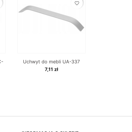
favorite_border

Szybki podgląd
C-
Uchwyt do mebli UA-337
7,11 zł