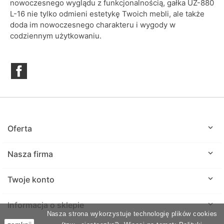
nowoczesnego wyglądu z funkcjonalnością, gałka UZ-880
L-16 nie tylko odmieni estetykę Twoich mebli, ale także
doda im nowoczesnego charakteru i wygody w
codziennym użytkowaniu.
Facebook

Oferta

Nasza firma

Twoje konto
keyboard_arrow_down
Informacja o sklepie
Nasza strona wykorzystuje technologię plików cookies