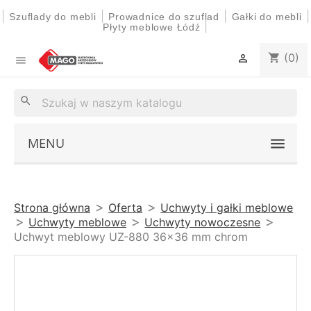
|
|
|
|
Szuflady do mebli
Prowadnice do szuflad
Gałki do mebli
|
Płyty meblowe Łódź
(0)
shopping_cart


search
MENU
Strona główna
Oferta
Uchwyty i gałki meblowe
Uchwyty meblowe
Uchwyty nowoczesne
Uchwyt meblowy UZ-880 36x36 mm chrom