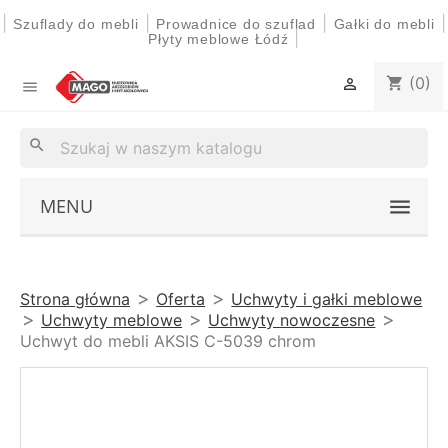
|
|
|
|
Szuflady do mebli
Prowadnice do szuflad
Gałki do mebli
|
Płyty meblowe Łódź
(0)
shopping_cart


search
MENU
Strona główna
Oferta
Uchwyty i gałki meblowe
Uchwyty meblowe
Uchwyty nowoczesne
Uchwyt do mebli AKSIS C-5039 chrom