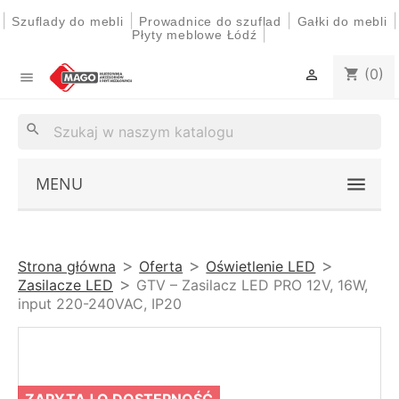
|
|
|
|
Szuflady do mebli
Prowadnice do szuflad
Gałki do mebli
|
Płyty meblowe Łódź
(0)
shopping_cart


search
MENU
Strona główna
Oferta
Oświetlenie LED
Zasilacze LED
GTV – Zasilacz LED PRO 12V, 16W,
input 220-240VAC, IP20