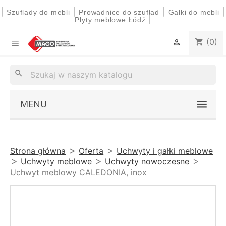
|
|
|
|
Szuflady do mebli
Prowadnice do szuflad
Gałki do mebli
|
Płyty meblowe Łódź
(0)
shopping_cart


search
MENU
Strona główna
Oferta
Uchwyty i gałki meblowe
Uchwyty meblowe
Uchwyty nowoczesne
Uchwyt meblowy CALEDONIA, inox