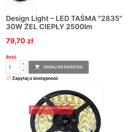
Design Light – LED TAŚMA "2835"
30W ŻEL CIEPŁY 2500lm
79,70 zł
Ilość

DODAJ DO KOSZYKA

Zapytaj o dostępność
ZAPYTAJ O DOSTĘPNOŚĆ