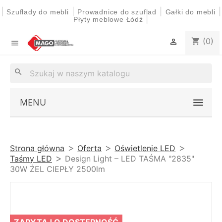
|
|
|
|
Szuflady do mebli
Prowadnice do szuflad
Gałki do mebli
|
Płyty meblowe Łódź
(0)
shopping_cart


search
MENU
Strona główna
Oferta
Oświetlenie LED
Taśmy LED
Design Light – LED TAŚMA "2835"
30W ŻEL CIEPŁY 2500lm