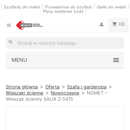
|
|
|
|
Szuflady do mebli
Prowadnice do szuflad
Gałki do mebli
|
Płyty meblowe Łódź
(0)
shopping_cart


search
MENU
Strona główna
Oferta
Szafa i garderoba
Wieszaki ścienne
Nowoczesne
NOMET –
Wieszak ścienny SALIX Z-5415