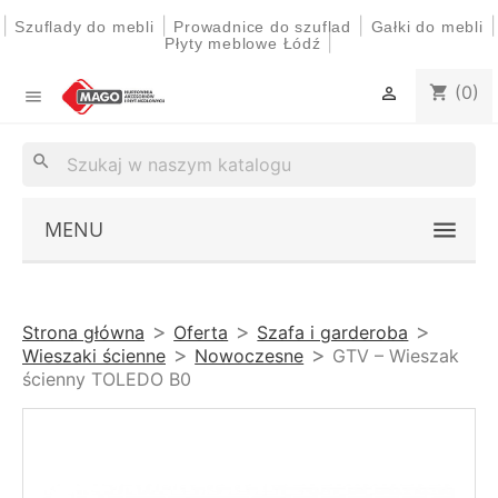
|
|
|
|
Szuflady do mebli
Prowadnice do szuflad
Gałki do mebli
|
Płyty meblowe Łódź
(0)
shopping_cart


search
MENU
Strona główna
Oferta
Szafa i garderoba
Wieszaki ścienne
Nowoczesne
GTV – Wieszak
ścienny TOLEDO B0