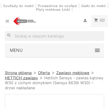
|
|
|
|
Szuflady do mebli
Prowadnice do szuflad
Gałki do mebli
|
Płyty meblowe Łódź
(0)
shopping_cart


search
MENU
Strona główna
Oferta
Zawiasy meblowe
HETTICH zawiasy
Hettich Sensys - zawias kątowy
W30 z cichym domykiem (Sensys 8639i W30) –
drzwi nakładane