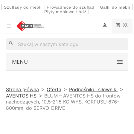
|
|
|
|
Szuflady do mebli
Prowadnice do szuflad
Gałki do mebli
|
Płyty meblowe Łódź
(0)
shopping_cart


search
MENU
Strona główna
Oferta
Podnośniki i siłowniki
AVENTOS HS
BLUM – AVENTOS HS do frontów
nachodzących, 10,5-21,5 KG WYS. KORPUSU 676-
800mm, do SERVO-DRIVE