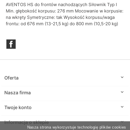
AVENTOS HS do frontów nachodzących Siłownik Typ I
Min. głębokość korpusu: 276 mm Mocowanie w korpusie:
na wkręty Symetryczne: tak Wysokość korpusu/waga
frontu: od 676 mm (13-21,5 kg) do 800 mm (10,5-20 kg)
Facebook

Oferta

Nasza firma

Twoje konto
keyboard_arrow_down
Informacja o sklepie
Nasza strona wykorzystuje technologię plików cookies