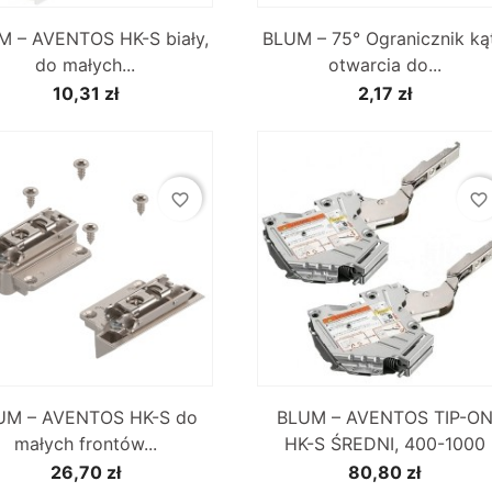


Szybki podgląd
Szybki podgląd
M – AVENTOS HK-S biały,
BLUM – 75° Ogranicznik ką
do małych...
otwarcia do...
10,31 zł
2,17 zł
favorite_border
favorite_border


Szybki podgląd
Szybki podgląd
UM – AVENTOS HK-S do
BLUM – AVENTOS TIP-O
małych frontów...
HK-S ŚREDNI, 400-1000
26,70 zł
80,80 zł