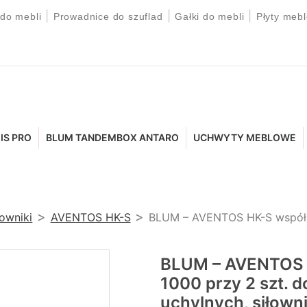
|
|
|
 do mebli
Prowadnice do szuflad
Gałki do mebli
Płyty meb
IS PRO
BLUM TANDEMBOX ANTARO
UCHWYTY MEBLOWE
łowniki
AVENTOS HK-S
BLUM – AVENTOS HK-S współ. 
BLUM – AVENTOS 
1000 przy 2 szt. 
uchylnych, siłown