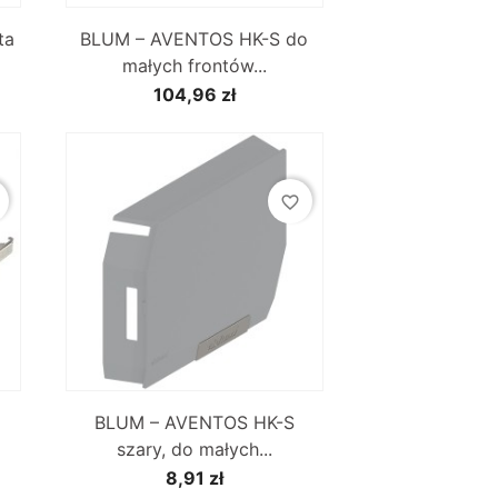

Szybki podgląd
ta
BLUM – AVENTOS HK-S do
małych frontów...
104,96 zł
favorite_border

Szybki podgląd
N
BLUM – AVENTOS HK-S
szary, do małych...
8,91 zł