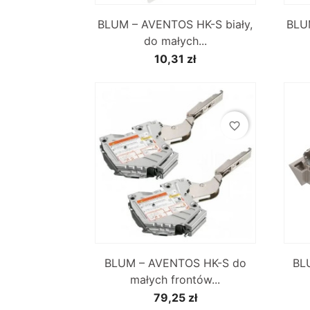

Szybki podgląd
BLUM – AVENTOS HK-S biały,
BLU
do małych...
10,31 zł
favorite_border

Szybki podgląd
BLUM – AVENTOS HK-S do
BL
małych frontów...
79,25 zł