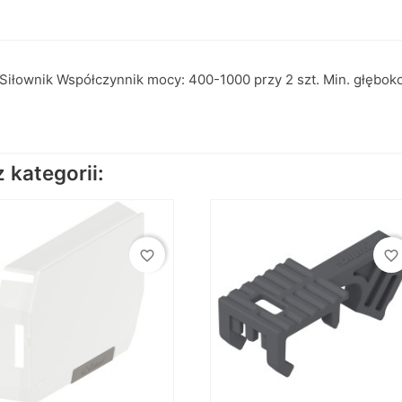
iłownik Współczynnik mocy: 400-1000 przy 2 szt. Min. głębo
kategorii:
favorite_border
favorite_border