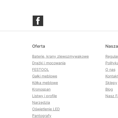
Facebook
Oferta
Nasza
Baterie, krany zlewozmywakowe
Regula
Drążki i mocowania
Polityk
FESTOOL
O nas
Gałki meblowe
Kontakt
Kółka meblowe
Sklepy
Kronospan
Blog
Listwy i profile
Nasz F
Narzędzia
Oświetlenie LED
Pantografy