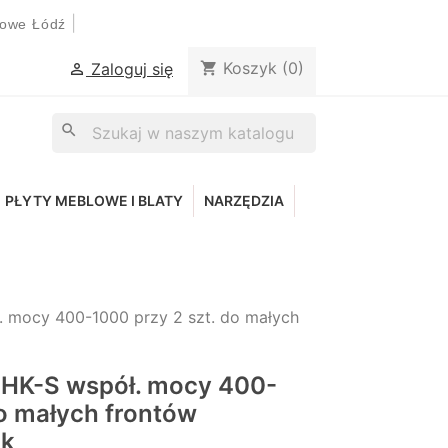
|
lowe Łódź
Koszyk
(0)
shopping_cart
Zaloguj się

search
PŁYTY MEBLOWE I BLATY
NARZĘDZIA
mocy 400-1000 przy 2 szt. do małych
HK-S współ. mocy 400-
do małych frontów
ik