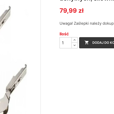
79,99 zł
Uwaga! Zaślepki należy dokup
Ilość

DODAJ DO K