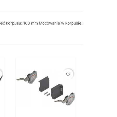
kość korpusu: 163 mm Mocowanie w korpusie:
favorite_border