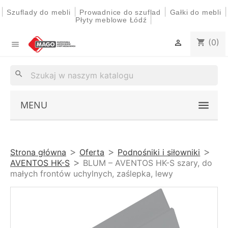
|
|
|
|
Szuflady do mebli
Prowadnice do szuflad
Gałki do mebli
|
Płyty meblowe Łódź
(0)
shopping_cart


search
MENU
Strona główna
Oferta
Podnośniki i siłowniki
AVENTOS HK-S
BLUM – AVENTOS HK-S szary, do
małych frontów uchylnych, zaślepka, lewy