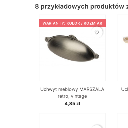
8 przykładowych produktów z 
WARIANTY: KOLOR / ROZMIAR
favorite_border

Szybki podgląd
Uchwyt meblowy MARSZALA
Uc
+2
retro, vintage
4,85 zł