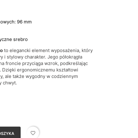
żowych
:
96 mm
tyczne srebro
ro
to elegancki element wyposażenia, który
i stylowy charakter. Jego półokrągła
 froncie przyciąga wzrok, podkreślając
. Dzięki ergonomicznemu kształtowi
wny, ale także wygodny w codziennym
y chwyt.
favorite_border
OSZYKA