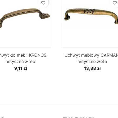
favorite_border
favorite_border


Szybki podgląd
Szybki podgląd
hwyt do mebli KRONOS,
Uchwyt meblowy CARMAN
antyczne złoto
antyczne złoto
9,11 zł
13,88 zł