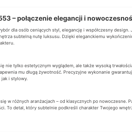
53 – połączenie elegancji i nowoczesnoś
wybór dla osób ceniących styl, elegancję i współczesny design
nętrza subtelną nutę luksusu. Dzięki eleganckiemu wykończen
akteru.
ię nie tylko estetycznym wyglądem, ale także wysoką trwałośc
zapewnia mu długą żywotność. Precyzyjne wykonanie gwarantuj
jak i stylowy.
ię w różnych aranżacjach – od klasycznych po nowoczesne. Pas
ści. To detal, który subtelnie podkreśli charakter Twojego wnęt