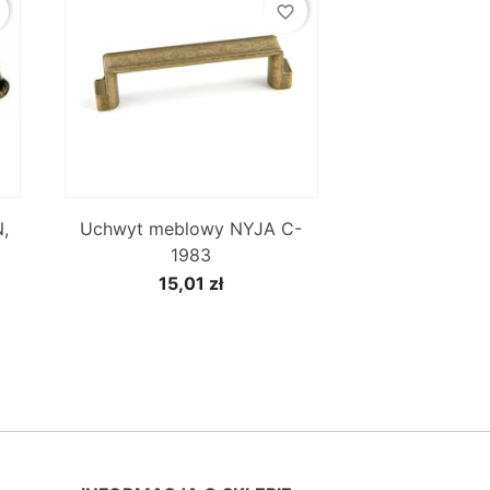
favorite_border

Szybki podgląd
,
Uchwyt meblowy NYJA C-
1983
15,01 zł