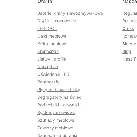
Oferta
Nasza
Baterie, krany zlewozmywakowe
Regula
Drążki i mocowania
Polityk
FESTOOL
O nas
Gałki meblowe
Kontakt
Kółka meblowe
Sklepy
Kronospan
Blog
Listwy i profile
Nasz F
Narzędzia
Oświetlenie LED
Pantografy
Płyty meblowe i blaty
Segregatory na śmieci
Podnośniki i siłowniki
Systemy drzwiowe
Szuflady meblowe
Zawiasy meblowe
Szuflada na ubrania