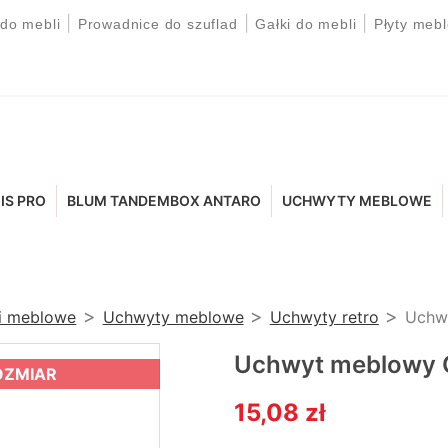
|
|
|
 do mebli
Prowadnice do szuflad
Gałki do mebli
Płyty meb
IS PRO
BLUM TANDEMBOX ANTARO
UCHWYTY MEBLOWE
ki meblowe
Uchwyty meblowe
Uchwyty retro
Uchw
Uchwyt meblowy 
OZMIAR
15,08 zł