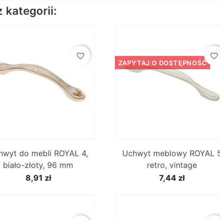
kategorii:
favorite_border
favorite_border
ZAPYTAJ O DOSTĘPNOŚĆ


Szybki podgląd
Szybki podgląd
hwyt do mebli ROYAL 4,
Uchwyt meblowy ROYAL 
biało-złoty, 96 mm
retro, vintage
8,91 zł
7,44 zł