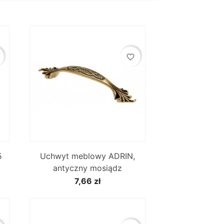
favorite_border

Szybki podgląd
5
Uchwyt meblowy ADRIN,
antyczny mosiądz
7,66 zł