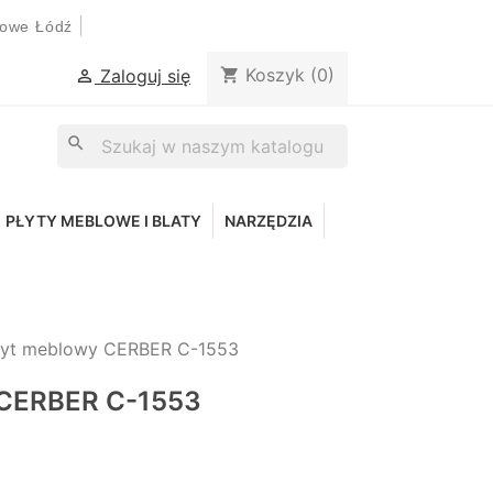
|
lowe Łódź
Koszyk
(0)
shopping_cart
Zaloguj się

search
PŁYTY MEBLOWE I BLATY
NARZĘDZIA
yt meblowy CERBER C-1553
CERBER C-1553