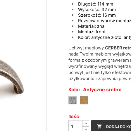
Długość: 114 mm
Wysokość
:
32 mm
Szerokość
:
16 mm
Rozstaw otworów monta
Materiał
:
znal
Montaż
:
front
Kolor: antyczne złoto, an
Uchwyt meblowy
CERBER ret
nada Twoim meblom wyjątkowy 
forma z ozdobnym grawerem na
wyrafinowany wygląd wnętrza
uchwyt jest nie tylko efekto
użytkowaniu i zapewnia pewn
Kolor: Antyczne srebro
Antyczne
Antyczne
złoto
srebro
Ilość

DODAJ DO K