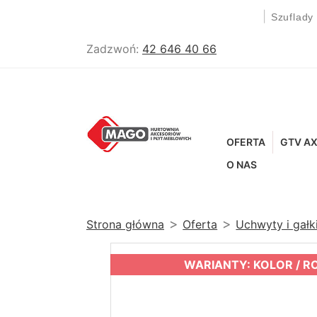
|
Szuflady
Zadzwoń:
42 646 40 66
OFERTA
GTV AX
O NAS
Strona główna
Oferta
Uchwyty i gał
WARIANTY: KOLOR / R