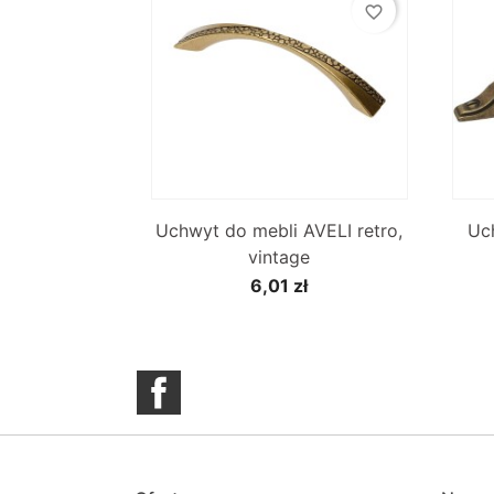
favorite_border

Szybki podgląd
Uchwyt do mebli AVELI retro,
Uc
vintage
6,01 zł
Facebook