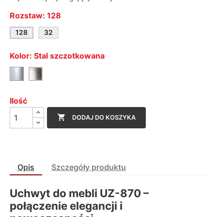
Rozstaw: 128
128
32
Kolor: Stal szczotkowana
Aluminium
Stal
szczotkowana
Ilość

DODAJ DO KOSZYKA
Opis
Szczegóły produktu
Uchwyt do mebli UZ-870 –
połączenie elegancji i