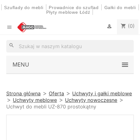
|
|
|
|
Szuflady do mebli
Prowadnice do szuflad
Gałki do mebli
|
Płyty meblowe Łódź
(0)
shopping_cart


search
MENU
Strona główna
Oferta
Uchwyty i gałki meblowe
Uchwyty meblowe
Uchwyty nowoczesne
Uchwyt do mebli UZ-870 prostokątny