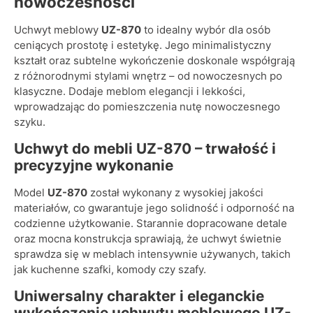
nowoczesności
Uchwyt meblowy
UZ-870
to idealny wybór dla osób
ceniących prostotę i estetykę. Jego minimalistyczny
kształt oraz subtelne wykończenie doskonale współgrają
z różnorodnymi stylami wnętrz – od nowoczesnych po
klasyczne. Dodaje meblom elegancji i lekkości,
wprowadzając do pomieszczenia nutę nowoczesnego
szyku.
Uchwyt do mebli UZ-870 – t
rwałość i
precyzyjne wykonanie
Model
UZ-870
został wykonany z wysokiej jakości
materiałów, co gwarantuje jego solidność i odporność na
codzienne użytkowanie. Starannie dopracowane detale
oraz mocna konstrukcja sprawiają, że uchwyt świetnie
sprawdza się w meblach intensywnie używanych, takich
jak kuchenne szafki, komody czy szafy.
Uniwersalny charakter i eleganckie
wykończenie
uchwytu meblowego UZ-