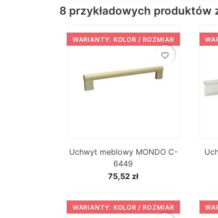
8 przykładowych produktów z 
WARIANTY: KOLOR / ROZMIAR
WAR
favorite_border

Szybki podgląd
Uchwyt meblowy MONDO C-
Uc
6449
75,52 zł
WARIANTY: KOLOR / ROZMIAR
WAR