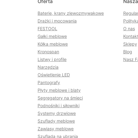
Oferta
Nasza
Baterie, krany zlewozmywakowe
Regula
Drążki i mocowania
Polityk
FESTOOL
O nas
Gałki meblowe
Kontakt
Kółka meblowe
Sklepy
Kronospan
Blog
Listwy i profile
Nasz F
Narzędzia
Oświetlenie LED
Pantografy
Płyty meblowe i blaty
Segregatory na śmieci
Podnośniki i siłowniki
Systemy drzwiowe
Szuflady meblowe
Zawiasy meblowe
Szuflada na ubrania