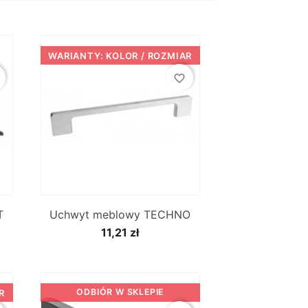
WARIANTY: KOLOR / ROZMIAR
favorite_border

Szybki podgląd
T
Uchwyt meblowy TECHNO
11,21 zł
ODBIÓR W SKLEPIE
R