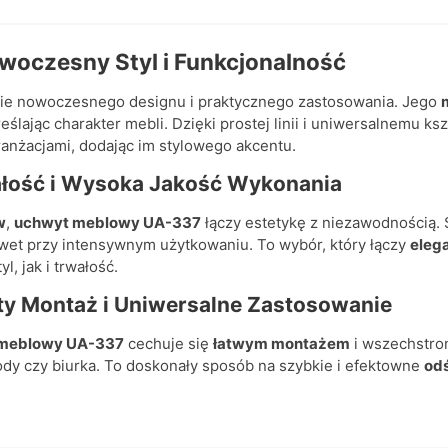
woczesny Styl i Funkcjonalność
nie nowoczesnego designu i praktycznego zastosowania. Jego
ślając charakter mebli. Dzięki prostej linii i uniwersalnemu ksz
anżacjami, dodając im stylowego akcentu.
ałość i Wysoka Jakość Wykonania
w
,
uchwyt meblowy UA-337
łączy estetykę z niezawodnością. 
wet przy intensywnym użytkowaniu. To wybór, który łączy
eleg
l, jak i trwałość.
ty Montaż i Uniwersalne Zastosowanie
meblowy UA-337
cechuje się
łatwym montażem
i wszechstron
dy czy biurka. To doskonały sposób na szybkie i efektowne
od