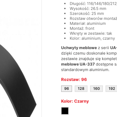
Długość: 116/146/180/2
Wysokość: 26.5 mm
Szerokość: 25 mm
Rozstaw otworów montaż
Materiał: aluminium
Montaż: front
Wkręty w zestawie: tak
Kolor: aluminium, czarny
Uchwyty meblowe
z serii
UA
dzięki czemu doskonale kompo
zestawie znajduje się komplet
meblowe UA-337
dostępne s
standardowym aluminium.
Rozstaw: 96
96
128
160
192
Kolor: Czarny
Czarny