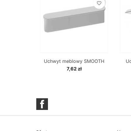
favorite_border

Szybki podgląd
Uchwyt meblowy SMOOTH
U
7,62 zł
Facebook