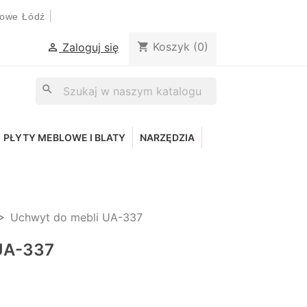
|
lowe Łódź
Koszyk
(0)
shopping_cart
Zaloguj się

search
PŁYTY MEBLOWE I BLATY
NARZĘDZIA
Uchwyt do mebli UA-337
UA-337