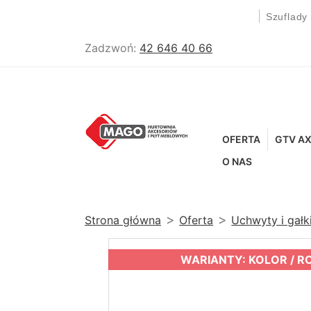
|
Szuflady
Zadzwoń:
42 646 40 66
OFERTA
GTV AX
O NAS
Strona główna
Oferta
Uchwyty i gał
WARIANTY: KOLOR / R