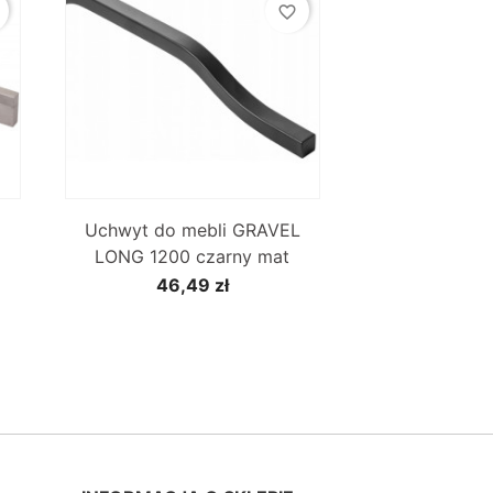
favorite_border

Szybki podgląd
Uchwyt do mebli GRAVEL
LONG 1200 czarny mat
46,49 zł