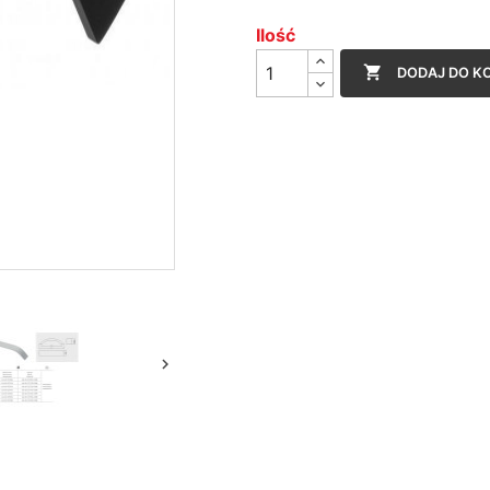
Ilość

DODAJ DO K
