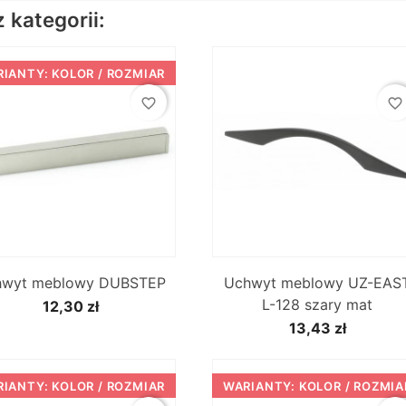
kategorii:
IANTY: KOLOR / ROZMIAR
favorite_border
favorite_border


Szybki podgląd
Szybki podgląd
hwyt meblowy DUBSTEP
Uchwyt meblowy UZ-EAS
L-128 szary mat
12,30 zł
13,43 zł
IANTY: KOLOR / ROZMIAR
WARIANTY: KOLOR / ROZMIA