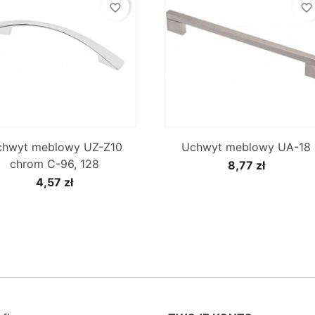
favorite_border
favorite_border


Szybki podgląd
Szybki podgląd
chwyt meblowy UZ-Z10
Uchwyt meblowy UA-18
chrom C-96, 128
8,77 zł
4,57 zł