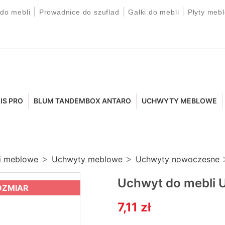
|
|
|
 do mebli
Prowadnice do szuflad
Gałki do mebli
Płyty meb
IS PRO
BLUM TANDEMBOX ANTARO
UCHWYTY MEBLOWE
ki meblowe
Uchwyty meblowe
Uchwyty nowoczesne
Uchwyt do mebli 
OZMIAR
7,11 zł