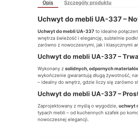
Opis
Szczegóły produktu
Uchwyt do mebli UA-337 – No
Uchwyt do mebli UA-337
to idealne połącze
wnętrza świeżość i elegancję, subtelnie podkre
zarówno z nowoczesnymi, jak i klasycznymi ar
Uchwyt do mebli UA-337 – Trw
Wykonany z
solidnych, odpornych materiałó
wykończenie gwarantują długą żywotność, na
– idealny do wnętrz, gdzie liczy się zarówno sty
Uchwyt do mebli UA-337 – Pros
Zaprojektowany z myślą o wygodzie,
uchwyt 
typach mebli – od kuchennych szafek po komo
nowoczesnej elegancji.