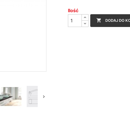
Ilość

DODAJ DO K
