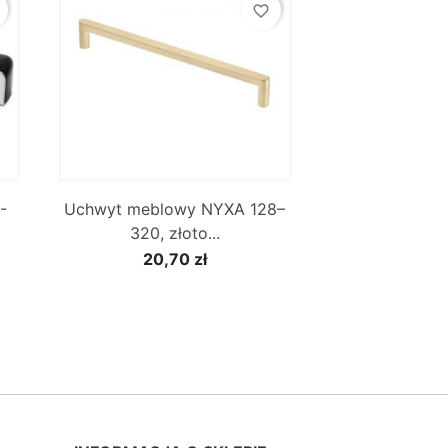
favorite_border

Szybki podgląd
-
Uchwyt meblowy NYXA 128–
320, złoto...
20,70 zł