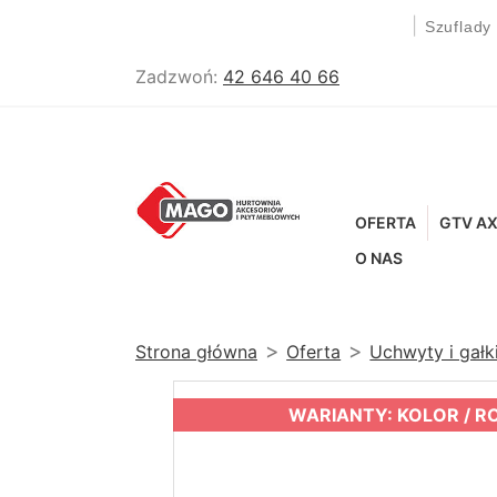
|
Szuflady
Zadzwoń:
42 646 40 66
OFERTA
GTV AX
O NAS
Strona główna
Oferta
Uchwyty i gał
WARIANTY: KOLOR / R