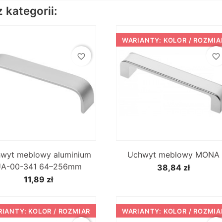
kategorii:
WARIANTY: KOLOR / ROZMIA
favorite_border
favorite_border


Szybki podgląd
Szybki podgląd
wyt meblowy aluminium
Uchwyt meblowy MONA
A-00-341 64–256mm
38,84 zł
11,89 zł
IANTY: KOLOR / ROZMIAR
WARIANTY: KOLOR / ROZMIA