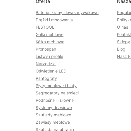
Oferta
Nasza
Baterie, krany zlewozmywakowe
Regula
Drążki i mocowania
Polityk
FESTOOL
O nas
Gałki meblowe
Kontakt
Kółka meblowe
Sklepy
Kronospan
Blog
Listwy i profile
Nasz F
Narzędzia
Oświetlenie LED
Pantografy
Płyty meblowe i blaty
Segregatory na śmieci
Podnośniki i siłowniki
Systemy drzwiowe
Szuflady meblowe
Zawiasy meblowe
Szuflada na ubrania