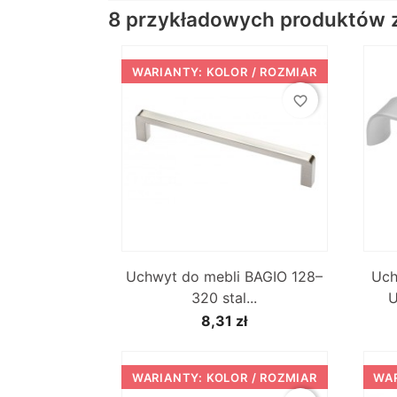
8 przykładowych produktów z 
WARIANTY: KOLOR / ROZMIAR
favorite_border

Szybki podgląd
Uchwyt do mebli BAGIO 128–
Uch
320 stal...
U
8,31 zł
WARIANTY: KOLOR / ROZMIAR
WAR