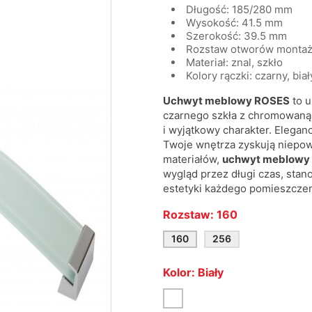
Długość: 185/280 mm
Wysokość: 41.5 mm
Szerokość: 39.5 mm
Rozstaw otworów monta
Materiał: znal, szkło
Kolory rączki: czarny, bia
Uchwyt meblowy ROSES
to u
czarnego szkła z chromowaną
i wyjątkowy charakter. Elegan
Twoje wnętrza zyskują niepowt
materiałów,
uchwyt meblowy
wygląd przez długi czas, stan
estetyki każdego pomieszczen
Rozstaw: 160
160
256
Kolor: Biały
Biały