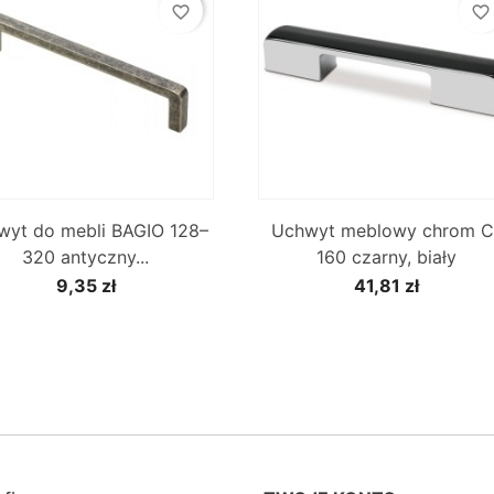
favorite_border
favorite_border


Szybki podgląd
Szybki podgląd
wyt do mebli BAGIO 128–
Uchwyt meblowy chrom C
320 antyczny...
160 czarny, biały
9,35 zł
41,81 zł