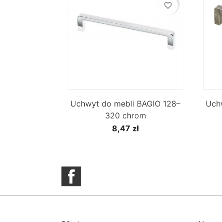
favorite_border

Szybki podgląd
Uchwyt do mebli BAGIO 128–
Uch
320 chrom
8,47 zł
Facebook