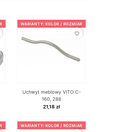
R
WARIANTY: KOLOR / ROZMIAR
favorite_border

Szybki podgląd
Uchwyt meblowy VITO C-
160, 288
21,18 zł
R
WARIANTY: KOLOR / ROZMIAR