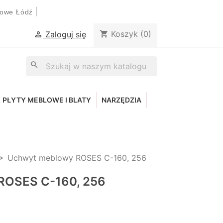
|
lowe Łódź
Koszyk
(0)
shopping_cart
Zaloguj się

search
PŁYTY MEBLOWE I BLATY
NARZĘDZIA
Uchwyt meblowy ROSES C-160, 256
ROSES C-160, 256