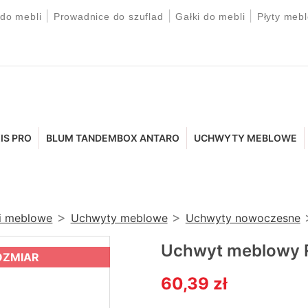
|
|
|
 do mebli
Prowadnice do szuflad
Gałki do mebli
Płyty meb
IS PRO
BLUM TANDEMBOX ANTARO
UCHWYTY MEBLOWE
ki meblowe
Uchwyty meblowe
Uchwyty nowoczesne
Uchwyt meblowy 
OZMIAR
60,39 zł