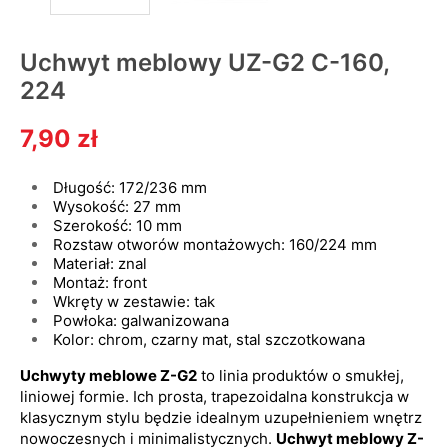
Uchwyt meblowy UZ-G2 C-160,
224
7,90 zł
Długość: 172/236 mm
Wysokość
:
27
mm
Szerokość
:
10
mm
Rozstaw otworów montażowych
:
160/224
mm
Materiał
:
znal
Montaż
:
front
Wkręty w zestawie
:
tak
Powłoka
:
galwanizowana
Kolor: chrom, czarny mat, stal szczotkowana
Uchwyty meblowe Z-G2
to linia produktów o smukłej,
liniowej formie. Ich prosta, trapezoidalna konstrukcja w
klasycznym stylu będzie idealnym uzupełnieniem wnętrz
nowoczesnych i minimalistycznych.
Uchwyt meblowy Z-