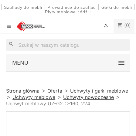
|
|
|
|
Szuflady do mebli
Prowadnice do szuflad
Gałki do mebli
|
Płyty meblowe Łódź
(0)
shopping_cart


search
MENU
Strona główna
Oferta
Uchwyty i gałki meblowe
Uchwyty meblowe
Uchwyty nowoczesne
Uchwyt meblowy UZ-G2 C-160, 224