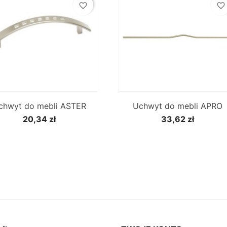
favorite_border
favorite_border


Szybki podgląd
Szybki podgląd
chwyt do mebli ASTER
Uchwyt do mebli APRO
20,34 zł
33,62 zł