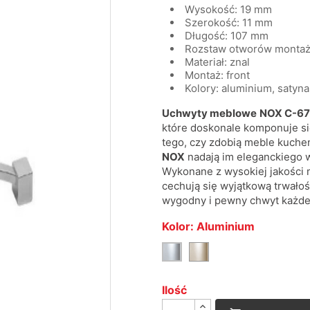
Wysokość: 19 mm
Szerokość: 11 mm
Długość: 107 mm
Rozstaw otworów monta
Materiał: znal
Montaż: front
Kolory: aluminium, satyna
Uchwyty meblowe
NOX C-6
które doskonale komponuje się
tego, czy zdobią meble kuche
NOX
nadają im eleganckiego w
Wykonane z wysokiej jakości 
cechują się wyjątkową trwałoś
wygodny i pewny chwyt każde
Kolor: Aluminium
Satyna
Aluminium
Ilość