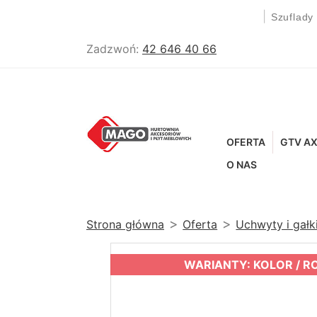
|
Szuflady
Zadzwoń:
42 646 40 66
OFERTA
GTV AX
O NAS
Strona główna
Oferta
Uchwyty i gał
WARIANTY: KOLOR / R