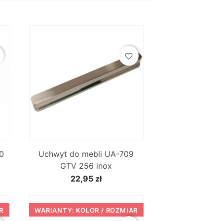
favorite_border

Szybki podgląd
0
Uchwyt do mebli UA-709
GTV 256 inox
22,95 zł
R
WARIANTY: KOLOR / ROZMIAR