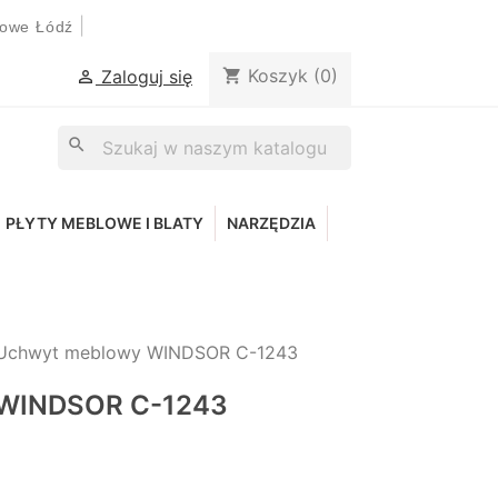
|
lowe Łódź
Koszyk
(0)
shopping_cart
Zaloguj się

search
PŁYTY MEBLOWE I BLATY
NARZĘDZIA
Uchwyt meblowy WINDSOR C-1243
 WINDSOR C-1243