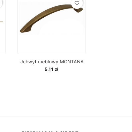
favorite_border

Szybki podgląd
Uchwyt meblowy MONTANA
5,11 zł