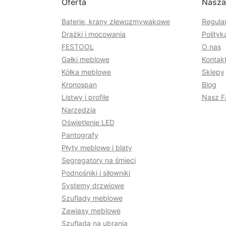
Oferta
Nasza
Baterie, krany zlewozmywakowe
Regula
Drążki i mocowania
Polityk
FESTOOL
O nas
Gałki meblowe
Kontakt
Kółka meblowe
Sklepy
Kronospan
Blog
Listwy i profile
Nasz F
Narzędzia
Oświetlenie LED
Pantografy
Płyty meblowe i blaty
Segregatory na śmieci
Podnośniki i siłowniki
Systemy drzwiowe
Szuflady meblowe
Zawiasy meblowe
Szuflada na ubrania