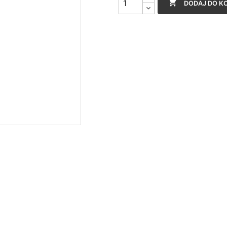

DODAJ DO K