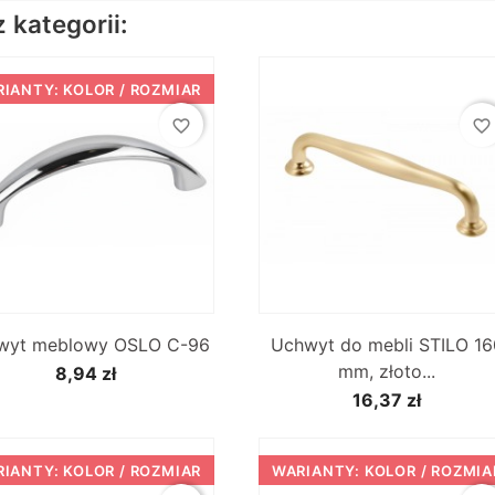
kategorii:
IANTY: KOLOR / ROZMIAR
favorite_border
favorite_border


Szybki podgląd
Szybki podgląd
wyt meblowy OSLO C-96
Uchwyt do mebli STILO 16
mm, złoto...
8,94 zł
16,37 zł
IANTY: KOLOR / ROZMIAR
WARIANTY: KOLOR / ROZMIA