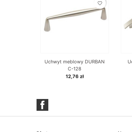
favorite_border

Szybki podgląd
Uchwyt meblowy DURBAN
U
C-128
12,76 zł
Facebook