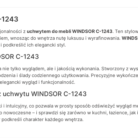
-1243
cjonalności z
uchwytem do mebli WINDSOR C-1243
. Ten styl
m, wnosząc do wnętrza nutę luksusu i wyrafinowania.
WINDS
podkreślić ich elegancki styl.
NDSOR C-1243
nie tylko wyglądem, ale i jakością wykonania. Stworzony z wys
odzenia i ślady codziennego użytkowania. Precyzyjne wykończe
elegancki wygląd i funkcjonalność.
aż uchwytu WINDSOR C-1243
ki i intuicyjny, co pozwala w prosty sposób odświeżyć wygląd m
 nowoczesne – i sprawdzi się zarówno w kuchni, łazience, jak i
ry podkreśli charakter każdego wnętrza.