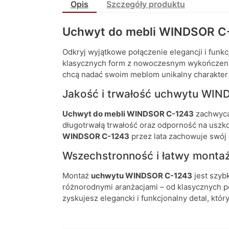
Opis
Szczegóły produktu
Uchwyt do mebli WINDSOR C
Odkryj wyjątkowe połączenie elegancji i funk
klasycznych form z nowoczesnym wykończenie
chcą nadać swoim meblom unikalny charakter i 
Jakość i trwałość uchwytu WI
Uchwyt do mebli WINDSOR C-1243
zachwyca 
długotrwałą trwałość oraz odporność na uszk
WINDSOR C-1243
przez lata zachowuje swój 
Wszechstronność i łatwy mont
Montaż
uchwytu WINDSOR C-1243
jest szyb
różnorodnymi aranżacjami – od klasycznych po
zyskujesz elegancki i funkcjonalny detal, któ