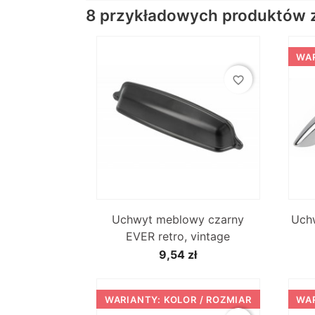
8 przykładowych produktów z 
WAR
favorite_border

Szybki podgląd
Uchwyt meblowy czarny
Uch
EVER retro, vintage
9,54 zł
WARIANTY: KOLOR / ROZMIAR
WAR