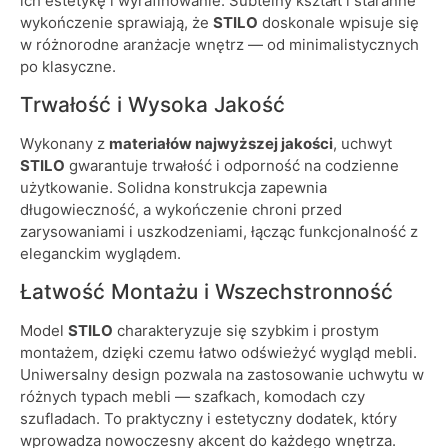
ich estetykę i wyrafinowanie. Subtelny kształt i staranne
wykończenie sprawiają, że
STILO
doskonale wpisuje się
w różnorodne aranżacje wnętrz — od minimalistycznych
po klasyczne.
Trwałość i Wysoka Jakość
Wykonany z
materiałów najwyższej jakości
, uchwyt
STILO
gwarantuje trwałość i odporność na codzienne
użytkowanie. Solidna konstrukcja zapewnia
długowieczność, a wykończenie chroni przed
zarysowaniami i uszkodzeniami, łącząc funkcjonalność z
eleganckim wyglądem.
Łatwość Montażu i Wszechstronność
Model
STILO
charakteryzuje się szybkim i prostym
montażem, dzięki czemu łatwo odświeżyć wygląd mebli.
Uniwersalny design pozwala na zastosowanie uchwytu w
różnych typach mebli — szafkach, komodach czy
szufladach. To praktyczny i estetyczny dodatek, który
wprowadza nowoczesny akcent do każdego wnętrza.