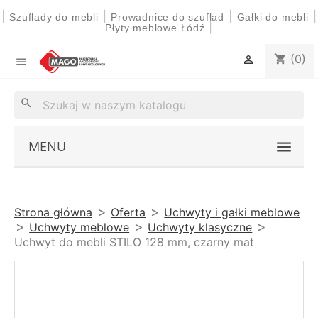
|
|
|
|
Szuflady do mebli
Prowadnice do szuflad
Gałki do mebli
|
Płyty meblowe Łódź
(0)
shopping_cart


search
MENU
Strona główna
Oferta
Uchwyty i gałki meblowe
Uchwyty meblowe
Uchwyty klasyczne
Uchwyt do mebli STILO 128 mm, czarny mat