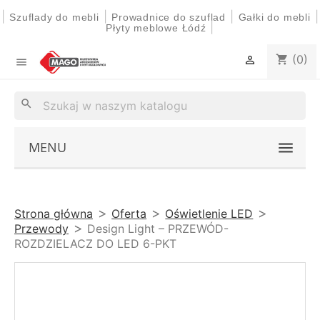
|
|
|
|
Szuflady do mebli
Prowadnice do szuflad
Gałki do mebli
|
Płyty meblowe Łódź
(0)
shopping_cart


search
MENU
Strona główna
Oferta
Oświetlenie LED
Przewody
Design Light – PRZEWÓD-
ROZDZIELACZ DO LED 6-PKT