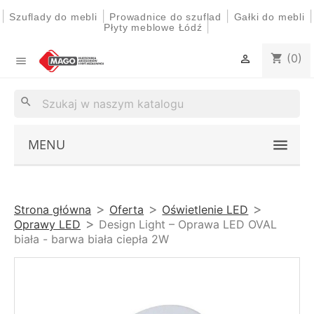
|
|
|
|
Szuflady do mebli
Prowadnice do szuflad
Gałki do mebli
|
Płyty meblowe Łódź
(0)
shopping_cart


search
MENU
Strona główna
Oferta
Oświetlenie LED
Oprawy LED
Design Light – Oprawa LED OVAL
biała - barwa biała ciepła 2W