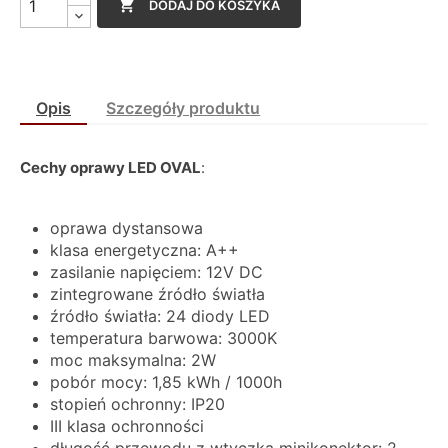

DODAJ DO KOSZYKA
Opis
Szczegóły produktu
Cechy oprawy LED OVAL
:
oprawa dystansowa
klasa energetyczna: A++
zasilanie napięciem: 12V DC
zintegrowane źródło światła
źródło światła: 24 diody LED
temperatura barwowa: 3000K
moc maksymalna: 2W
pobór mocy: 1,85 kWh / 1000h
stopień ochronny: IP20
III klasa ochronności
długość przewodu z wtyczką minikonektor: 2