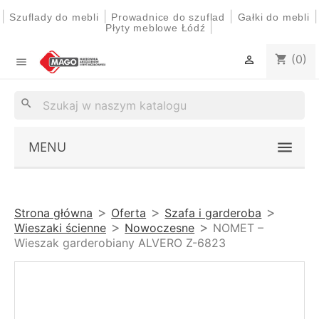
|
|
|
|
Szuflady do mebli
Prowadnice do szuflad
Gałki do mebli
|
Płyty meblowe Łódź
(0)
shopping_cart


search
MENU
Strona główna
Oferta
Szafa i garderoba
Wieszaki ścienne
Nowoczesne
NOMET –
Wieszak garderobiany ALVERO Z-6823