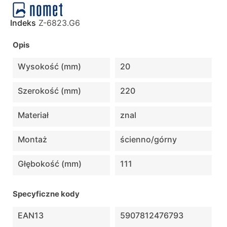
Indeks
Z-6823.G6
Opis
Wysokość (mm)
20
Szerokość (mm)
220
Materiał
znal
Montaż
ścienno/górny
Głębokość (mm)
111
Specyficzne kody
EAN13
5907812476793