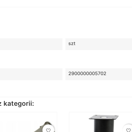
szt
2900000005702
kategorii:
favorite_border
favorite_border