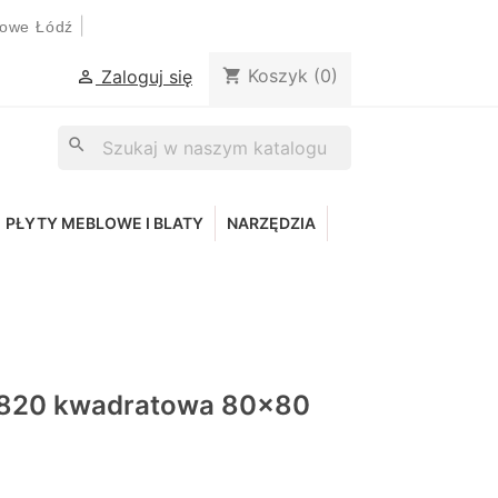
|
lowe Łódź
Koszyk
(0)
shopping_cart
Zaloguj się

search
PŁYTY MEBLOWE I BLATY
NARZĘDZIA
820 kwadratowa 80x80