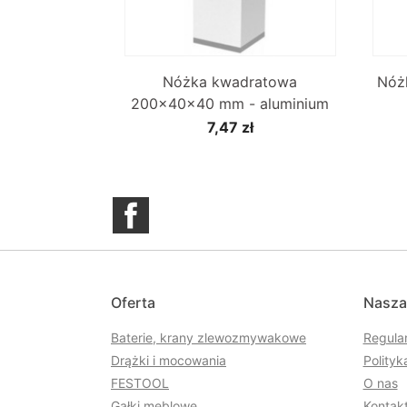

Szybki podgląd
Nóżka kwadratowa
Nóż
200x40x40 mm - aluminium
7,47 zł
Facebook
Oferta
Nasza
Baterie, krany zlewozmywakowe
Regula
Drążki i mocowania
Polityk
FESTOOL
O nas
Gałki meblowe
Kontakt