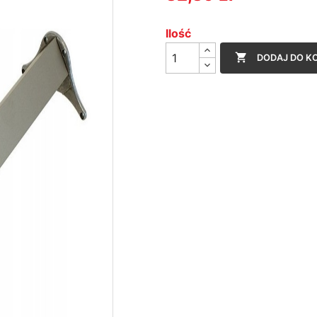
Ilość

DODAJ DO K