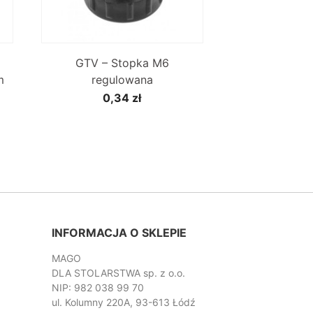

Szybki podgląd
GTV – Stopka M6
m
regulowana
0,34 zł
INFORMACJA O SKLEPIE
MAGO
DLA STOLARSTWA sp. z o.o.
NIP: 982 038 99 70
ul. Kolumny 220A, 93-613 Łódź