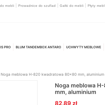
|
|
|
 do mebli
Prowadnice do szuflad
Gałki do mebli
Płyty meb
IS PRO
BLUM TANDEMBOX ANTARO
UCHWYTY MEBLOWE
Noga meblowa H-820 kwadratowa 80x80 mm, aluminium
Noga meblowa H-
mm, aluminium
82,89 zł