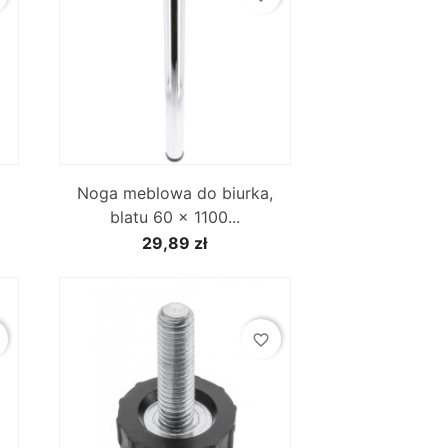

Szybki podgląd
Noga meblowa do biurka,
blatu 60 x 1100...
29,89 zł
favorite_border