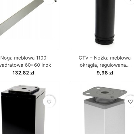


Szybki podgląd
Szybki podgląd
Noga meblowa 1100
GTV – Nóżka meblowa
wadratowa 60x60 inox
okrągła, regulowana...
132,82 zł
9,98 zł
favorite_border
favorite_border