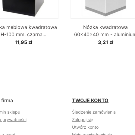


Szybki podgląd
Szybki podgląd
ka meblowa kwadratowa
Nóżka kwadratowa
H-100 mm, czarna...
60x40x40 mm - aluminiu
11,95 zł
3,21 zł
 firma
TWOJE KONTO
min sklepu
Śledzenie zamówienia
a prywatności
Zaloguj się
Utwórz konto
 z nami
Moje powiadomienia