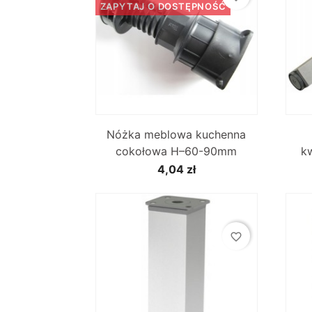
ZAPYTAJ O DOSTĘPNOŚĆ

Szybki podgląd
Nóżka meblowa kuchenna
cokołowa H–60-90mm
k
4,04 zł
favorite_border