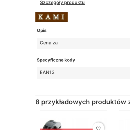
Szczegóły produktu
Opis
Cena za
Specyficzne kody
EAN13
8 przykładowych produktów z 
favorite_border