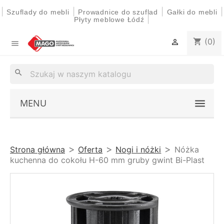
|
|
|
|
Szuflady do mebli
Prowadnice do szuflad
Gałki do mebli
|
Płyty meblowe Łódź
(0)
shopping_cart


search
MENU
Strona główna
Oferta
Nogi i nóżki
Nóżka
kuchenna do cokołu H-60 mm gruby gwint Bi-Plast