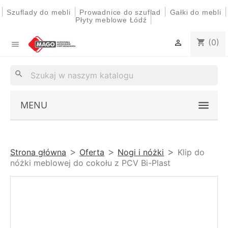
|
|
|
|
Szuflady do mebli
Prowadnice do szuflad
Gałki do mebli
|
Płyty meblowe Łódź
(0)
shopping_cart


search
MENU
Strona główna
Oferta
Nogi i nóżki
Klip do
nóżki meblowej do cokołu z PCV Bi-Plast