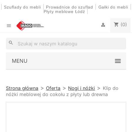
|
|
|
|
Szuflady do mebli
Prowadnice do szuflad
Gałki do mebli
|
Płyty meblowe Łódź
(0)
shopping_cart


search
MENU
Strona główna
Oferta
Nogi i nóżki
Klip do
nóżki meblowej do cokołu z płyty lub drewna