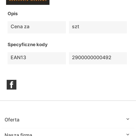
Opis
Cena za
szt
Specyficzne kody
EAN13
2900000000492
Facebook

Oferta

Nasza firma