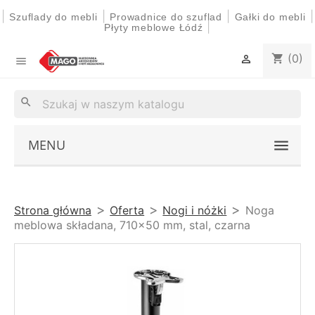
|
|
|
|
Szuflady do mebli
Prowadnice do szuflad
Gałki do mebli
|
Płyty meblowe Łódź
(0)
shopping_cart


search
MENU
Strona główna
Oferta
Nogi i nóżki
Noga
meblowa składana, 710x50 mm, stal, czarna