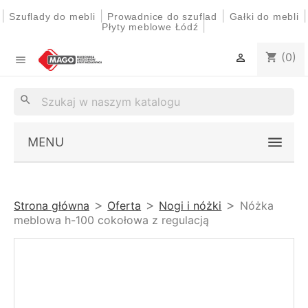
|
|
|
|
Szuflady do mebli
Prowadnice do szuflad
Gałki do mebli
|
Płyty meblowe Łódź
(0)
shopping_cart


search
MENU
Strona główna
Oferta
Nogi i nóżki
Nóżka
meblowa h-100 cokołowa z regulacją