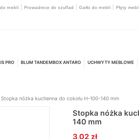
|
|
|
 do mebli
Prowadnice do szuflad
Gałki do mebli
Płyty meb
IS PRO
BLUM TANDEMBOX ANTARO
UCHWYTY MEBLOWE
Stopka nóżka kuchenna do cokołu H-100-140 mm
Stopka nóżka kuc
140 mm
3,02 zł