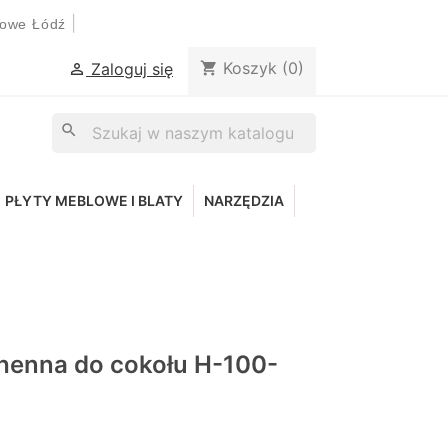
|
lowe Łódź
Koszyk
(0)
shopping_cart
Zaloguj się

search
PŁYTY MEBLOWE I BLATY
NARZĘDZIA
henna do cokołu H-100-