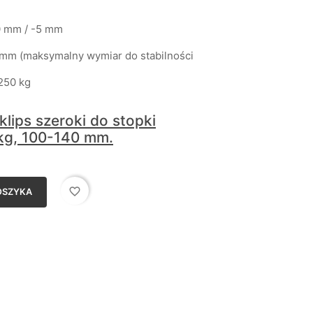
0 mm / -5 mm
 mm (maksymalny wymiar do stabilności
250 kg
klips szeroki do stopki
kg, 100-140 mm.
favorite_border
OSZYKA