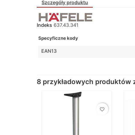
Szczegóły produktu
Indeks
637.43.341
Specyficzne kody
EAN13
8 przykładowych produktów z 
favorite_border