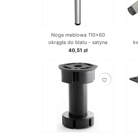

Szybki podgląd
Noga meblowa 110x60
okrągła do blatu - satyna
k
40,51 zł
favorite_border

Szybki podgląd