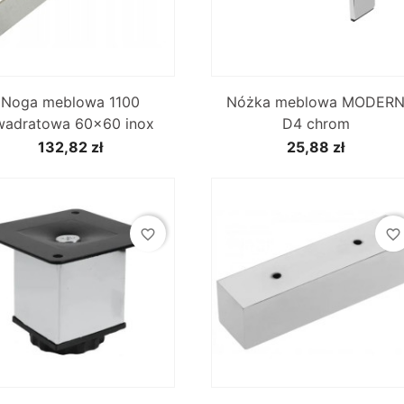


Szybki podgląd
Szybki podgląd
Noga meblowa 1100
Nóżka meblowa MODER
wadratowa 60x60 inox
D4 chrom
132,82 zł
25,88 zł
favorite_border
favorite_border


Szybki podgląd
Szybki podgląd