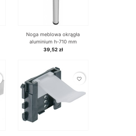

Szybki podgląd
N
Noga meblowa okrągła
aluminium h-710 mm
39,52 zł
favorite_border

Szybki podgląd