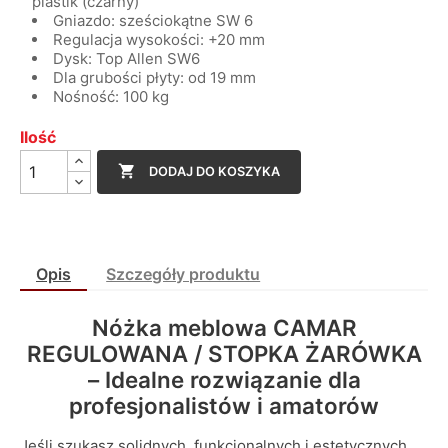
plastik (czarny)
Gniazdo: sześciokątne SW 6
Regulacja wysokości: +20 mm
Dysk: Top Allen SW6
Dla grubości płyty: od 19 mm
Nośność: 100 kg
Ilość

DODAJ DO KOSZYKA
Opis
Szczegóły produktu
Nóżka meblowa CAMAR
REGULOWANA / STOPKA ŻARÓWKA
– Idealne rozwiązanie dla
profesjonalistów i amatorów
Jeśli szukasz solidnych, funkcjonalnych i estetycznych