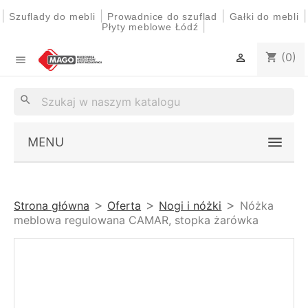
|
|
|
|
Szuflady do mebli
Prowadnice do szuflad
Gałki do mebli
|
Płyty meblowe Łódź
(0)
shopping_cart


search
MENU
Strona główna
Oferta
Nogi i nóżki
Nóżka
meblowa regulowana CAMAR, stopka żarówka