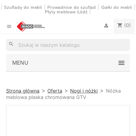
|
|
|
|
Szuflady do mebli
Prowadnice do szuflad
Gałki do mebli
|
Płyty meblowe Łódź
(0)
shopping_cart


search
MENU
Strona główna
Oferta
Nogi i nóżki
Nóżka
meblowa płaska chromowana GTV