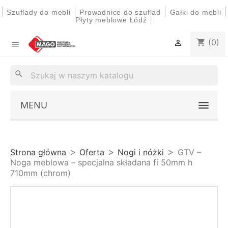
|
|
|
|
Szuflady do mebli
Prowadnice do szuflad
Gałki do mebli
|
Płyty meblowe Łódź
(0)
shopping_cart


search
MENU
Strona główna
Oferta
Nogi i nóżki
GTV –
Noga meblowa – specjalna składana fi 50mm h
710mm (chrom)