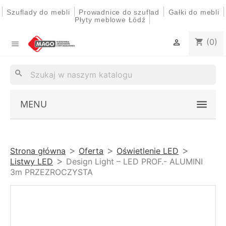
|
|
|
|
Szuflady do mebli
Prowadnice do szuflad
Gałki do mebli
|
Płyty meblowe Łódź
(0)
shopping_cart


search
MENU
Strona główna
Oferta
Oświetlenie LED
Listwy LED
Design Light – LED PROF.- ALUMINI
3m PRZEZROCZYSTA