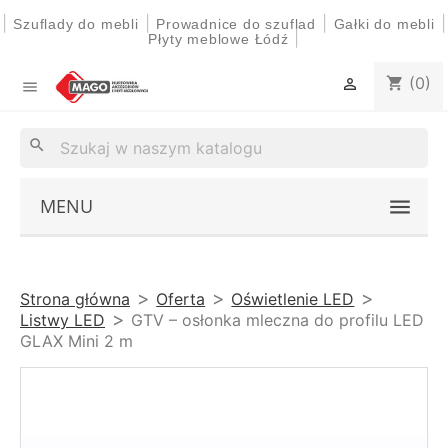
|
|
|
|
Szuflady do mebli
Prowadnice do szuflad
Gałki do mebli
|
Płyty meblowe Łódź
(0)
shopping_cart


search
MENU
Strona główna
Oferta
Oświetlenie LED
Listwy LED
GTV – osłonka mleczna do profilu LED
GLAX Mini 2 m