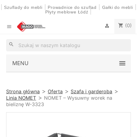
|
|
|
|
Szuflady do mebli
Prowadnice do szuflad
Gałki do mebli
|
Płyty meblowe Łódź
(0)
shopping_cart


search
MENU
Strona główna
Oferta
Szafa i garderoba
Linia NOMET
NOMET – Wysuwny worek na
bieliznę W-3323