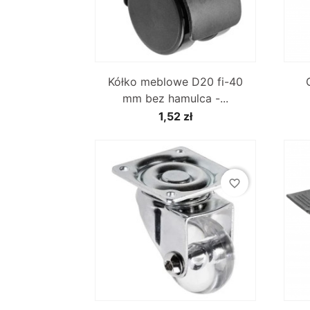

Szybki podgląd
Kółko meblowe D20 fi-40
mm bez hamulca -...
1,52 zł
favorite_border

Szybki podgląd