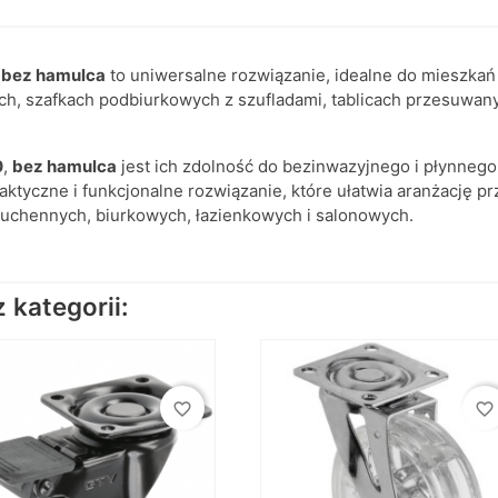
,
bez hamulca
to uniwersalne rozwiązanie, idealne do mieszkań i
ach, szafkach podbiurkowych z szufladami, tablicach przesuwan
0
,
bez hamulca
jest ich zdolność do bezinwazyjnego i płynnego 
ktyczne i funkcjonalne rozwiązanie, które ułatwia aranżację pr
kuchennych, biurkowych, łazienkowych i salonowych.
kategorii:
favorite_border
favorite_border