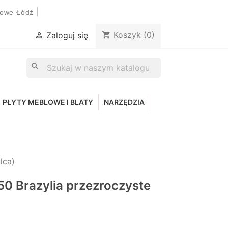
|
lowe Łódź
Koszyk
(0)
shopping_cart
Zaloguj się

search
PŁYTY MEBLOWE I BLATY
NARZĘDZIA
lca)
50 Brazylia przezroczyste