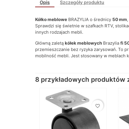
Opis
Szczegóły produktu
Kółko meblowe
BRAZYLIA o średnicy
50 mm
Sprawdzi się świetnie w szafkach RTV, stolik
innych rodzajach mebli.
Główną zaletą
kółek meblowych
Brazylia
fi 5
przemieszczanie bez ryzyka zarysowań. To pra
mobilność mebli. Jest stosowany w meblach 
8 przykładowych produktów z 
favorite_border