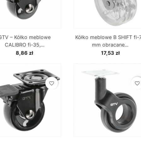


Szybki podgląd
Szybki podgląd
GTV – Kółko meblowe
Kółko meblowe B SHIFT fi-
CALIBRO fi-35,...
mm obracane...
8,86 zł
17,53 zł
favorite_border
favorite_border


Szybki podgląd
Szybki podgląd