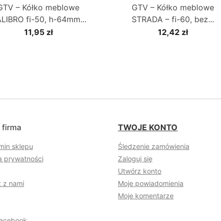
GTV – Kółko meblowe
GTV – Kółko meblowe
LIBRO fi-50, h-64mm...
STRADA – fi-60, bez...
11,95 zł
12,42 zł
 firma
TWOJE KONTO
min sklepu
Śledzenie zamówienia
a prywatności
Zaloguj się
Utwórz konto
 z nami
Moje powiadomienia
Moje komentarze
acebook