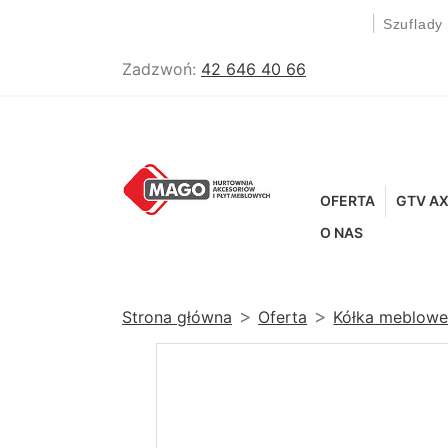
|
Szuflady
Zadzwoń:
42 646 40 66
OFERTA
GTV AX
O NAS
Strona główna
Oferta
Kółka meblow