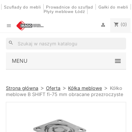
|
|
|
|
Szuflady do mebli
Prowadnice do szuflad
Gałki do mebli
|
Płyty meblowe Łódź
(0)
shopping_cart


search
MENU
Strona główna
Oferta
Kółka meblowe
Kółko
meblowe B SHIFT fi-75 mm obracane przezroczyste